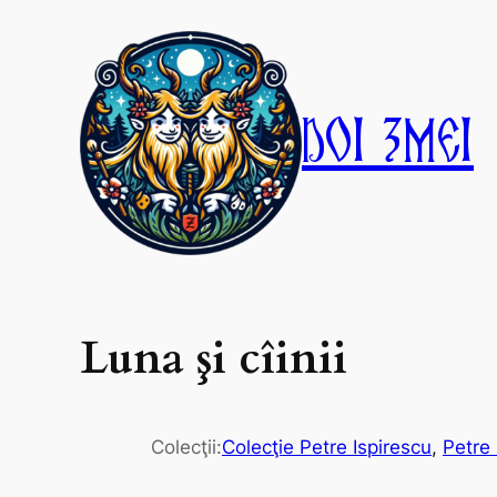
Skip
to
content
Doi Zmei
Luna şi cîinii
Colecţii:
Colecţie Petre Ispirescu
, 
Petre 