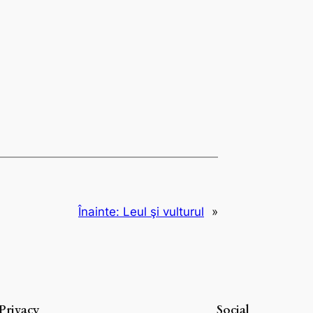
Înainte:
Leul şi vulturul
»
Privacy
Social