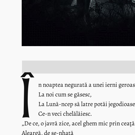
Î
n noaptea negurată a unei ierni geroas
La noi cum se găsesc,
La Lună-ncep să latre potăi jegodioas
Ce-n veci chelălăiesc.
„De ce, o javră zice, acel ghem mic prin ceaţă
Aleargă, de se-nhaţă