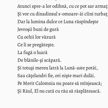
Atunci spre-a lor odihnă, cu ce pot sar armaţ
Şi vor cu dinadinsul s-omoare-ăi cîini turbaţ
Dar la lumina dulce ce Luna răspîndeşte
Jevroşii buni de gură
Cu ochii lor văzură
Ce li se pregăteşte.
La fugă o luară
De blănile-şi scăpară.
Şi totuşi mereu latră la Lună-aste potăi,
Sau căţelandri fie, ori nişte mari dulăi.
Pe Merit Calomnia nu poate să mînjească;
Şi Răul, El nu cată cu rău să răsplătească.