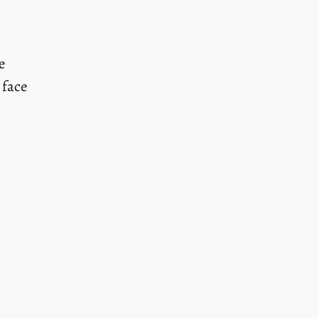
e
 face