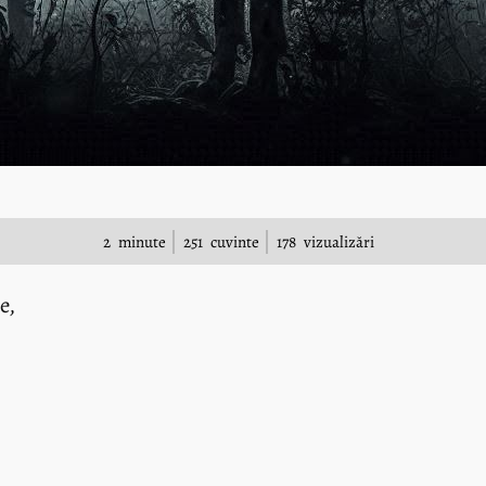
2
minute
251
cuvinte
178
vizualizări
e,
e