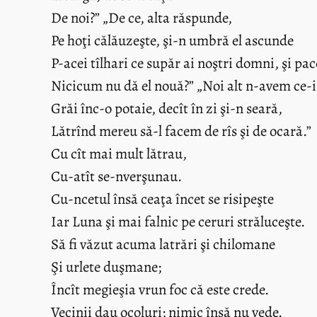
De noi?” „De ce, alta răspunde,
Pe hoţi călăuzeşte, şi-n umbră el ascunde
P-acei tîlhari ce supăr ai noştri domni, şi pac
Nicicum nu dă el nouă?” „Noi alt n-avem ce-i
Grăi înc-o potaie, decît în zi şi-n seară,
Lătrînd mereu să-l facem de rîs şi de ocară.”
Cu cît mai mult lătrau,
Cu-atît se-nverşunau.
Cu-ncetul însă ceaţa încet se risipeşte
Iar Luna şi mai falnic pe ceruri străluceşte.
Să fi văzut acuma latrări şi chilomane
Şi urlete duşmane;
Încît megieşia vrun foc că este crede.
Vecinii dau ocoluri; nimic însă nu vede.