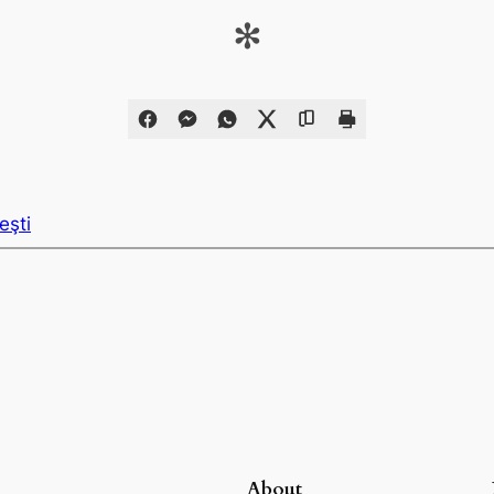
✻
eşti
About