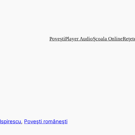
Poveşti
Player Audio
Şcoala Online
Reţet
Ispirescu
, 
Poveşti româneşti