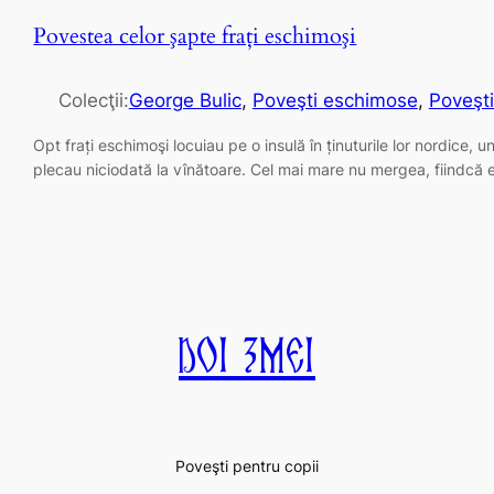
Povestea celor şapte fraţi eschimoşi
Colecţii:
George Bulic
, 
Poveşti eschimose
, 
Poveşti
Opt frați eschimoşi locuiau pe o insulă în ținuturile lor nordice,
plecau niciodată la vînătoare. Cel mai mare nu mergea, fiindcă e
Doi Zmei
Poveşti pentru copii