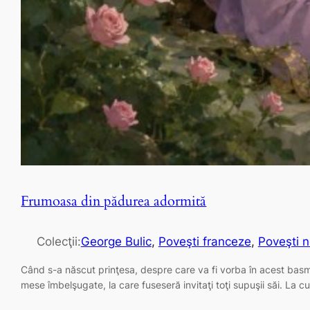
Frumoasa din pădurea adormită
Colecţii:
George Bulic
, 
Poveşti franceze
, 
Poveşti n
Când s-a născut prinţesa, despre care va fi vorba în acest basm, t
mese îmbelşugate, la care fuseseră invitaţi toţi supuşii săi. La 