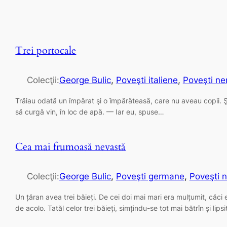
Trei portocale
Colecţii:
George Bulic
, 
Poveşti italiene
, 
Poveşti ne
Trăiau odată un împărat şi o împărăteasă, care nu aveau copii. Şi c
să curgă vin, în loc de apă. — Iar eu, spuse…
Cea mai frumoasă nevastă
Colecţii:
George Bulic
, 
Poveşti germane
, 
Poveşti n
Un țăran avea trei băieți. De cei doi mai mari era mulțumit, căci
de acolo. Tatăl celor trei băieți, simțindu-se tot mai bătrîn și lips