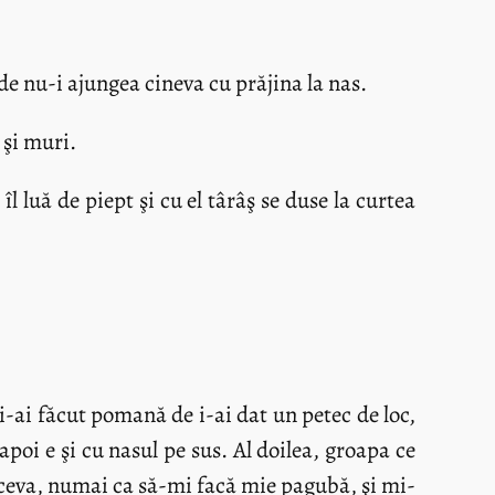
 de nu-i ajungea cineva cu prăjina la nas.
 şi muri.
 luă de piept şi cu el târâş se duse la curtea
i-ai făcut pomană de i-ai dat un petec de loc,
poi e şi cu nasul pe sus. Al doilea, groapa ce
u ceva, numai ca să-mi facă mie pagubă, şi mi-