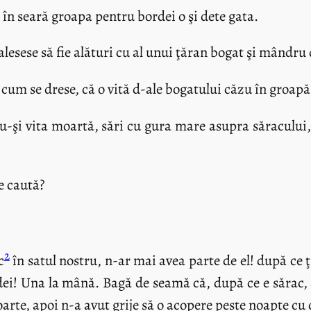
ă în seară groapa pentru bordei o şi dete gata.
alesese să fie alături cu al unui ţăran bogat şi mândru
 cum se drese, că o vită d-ale bogatului căzu în groapă
şi vita moartă, sări cu gura mare asupra săracului, îl
ce caută?
2
c
în satul nostru, n-ar mai avea parte de el! după ce ţ
dei! Una la mână. Bagă de seamă că, după ce e sărac, a
oarte, apoi n-a avut grije să o acopere peste noapte c