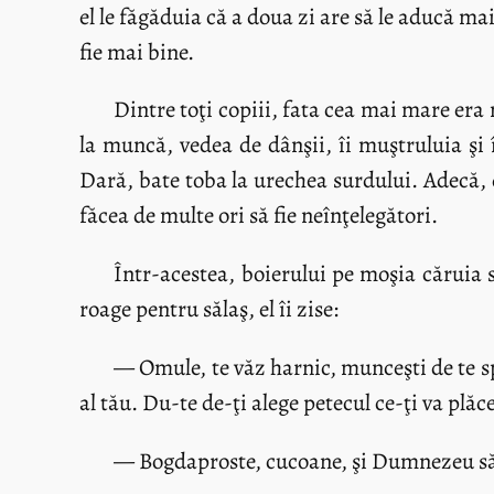
el le făgăduia că a doua zi are să le aducă ma
fie mai bine.
Dintre toţi copiii, fata cea mai mare era
la muncă, vedea de dânşii, îi muştruluia şi 
Dară, bate toba la urechea surdului. Adecă, de
făcea de multe ori să fie neînţelegători.
Într-acestea, boierului pe moşia căruia s
roage pentru sălaş, el îi zise:
— Omule, te văz harnic, munceşti de te spet
al tău. Du-te de-ţi alege petecul ce-ţi va plă
— Bogdaproste, cucoane, şi Dumnezeu să 