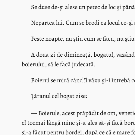
Se duse de-şi alese un petec de loc şi pân
Nepartea lui. Cum se brodi ca locul ce-şi 
Peste noapte, nu ştiu cum se făcu, nu ştiu
A doua zi de dimineaţă, bogatul, văzându-
boierului, să le facă judecată.
Boierul se miră când îl văzu şi-i întrebă 
Ţăranul cel bogat zise:
— Boierule, acest prăpădit de om, veneti
el tocmai lângă mine şi-a ales să-şi facă bor
şi-a făcut pentru bordei, după ce că e mare f