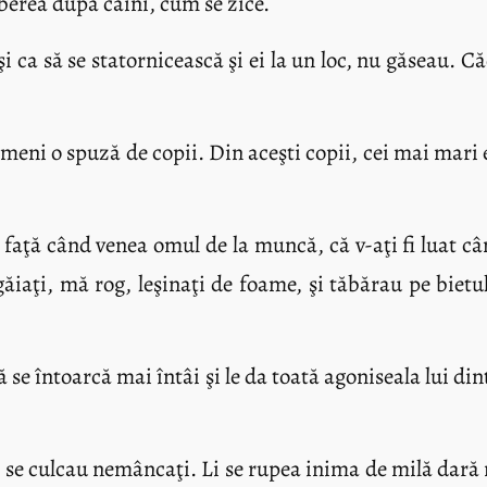
lberea după câini, cum se zice.
 ca să se statornicească şi ei la un loc, nu găseau. Căc
meni o spuză de copii. Din aceşti copii, cei mai mari 
aţă când venea omul de la muncă, că v-aţi fi luat câmp
iţigăiaţi, mă rog, leşinaţi de foame, şi tăbărau pe bie
să se întoarcă mai întâi şi le da toată agoniseala lui d
 se culcau nemâncaţi. Li se rupea inima de milă dară n-