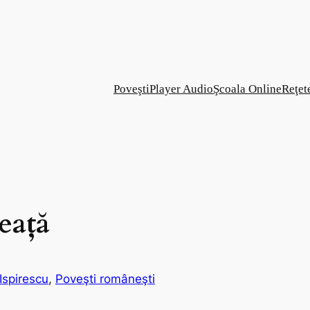
Poveşti
Player Audio
Şcoala Online
Reţet
teaţă
Ispirescu
, 
Poveşti româneşti