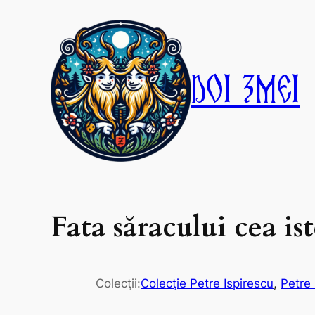
Skip
to
content
Doi Zmei
Fata săracului cea is
Colecţii:
Colecţie Petre Ispirescu
, 
Petre 