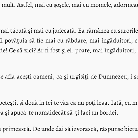
i mult. Astfel, mai cu şoşele, mai cu momele, adormeau 
 mai tăcută şi mai cu judecată. Ea rămânea cu surorile 
îi povăţuia să fie mai cu răbdare, mai îngăduitori, 
! Ce să zici? Ar fi fost şi ei, poate, mai îngăduitori, 
e afla aceşti oameni, ca şi urgisiţi de Dumnezeu, i se 
eşti, şi două în tei te văz că nu poţi lega. Iată, eu mă
cea şi apucă-te numaidecât să-ţi faci un bordei.
primească. De unde dai să izvorască, răspunse bietu