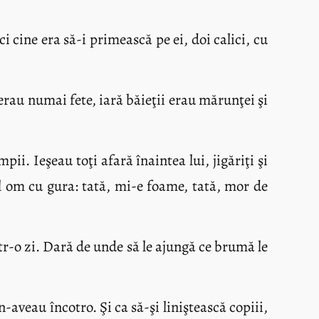
i cine era să-i primească pe ei, doi calici, cu
erau numai fete, iară băieţii erau mărunţei şi
ii. Ieşeau toţi afară înaintea lui, jigăriţi şi
tul om cu gura: tată, mi-e foame, tată, mor de
intr-o zi. Dară de unde să le ajungă ce brumă le
aveau încotro. Şi ca să-şi liniştească copiii,