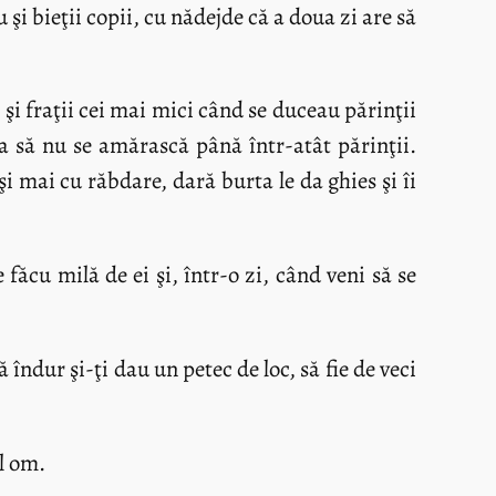
şi bieţii copii, cu nădejde că a doua zi are să
şi fraţii cei mai mici când se duceau părinţii
ca să nu se amărască până într-atât părinţii.
şi mai cu răbdare, dară burta le da ghies şi îi
făcu milă de ei şi, într-o zi, când veni să se
 îndur şi-ţi dau un petec de loc, să fie de veci
l om.