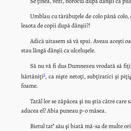
Se ţinea, vezi, norocul după dânşii ca pu
Umblau cu tărăbuţele de colo până colo, şi
leaota de copii după dânşii?!
Adică uitasem să vă spui. Aveau aceşti oa
stau lângă dânşii ca ulceluşele.
Să nu vă fi dus Dumnezeu vrodată să fiţi f
1
hărtăniţi
, ca nişte netoţi, subţiratici şi p
foame.
Tatăl lor se zăpăcea şi nu ştia către care 
aducea el? Abia puneau p-o măsea.
Bietul tat
’
său şi biată mă-sa de multe ori