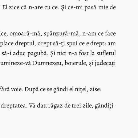
 El zice că n-are cu ce. Şi ce-mi pasă mie de
e zice, omoară-mă, spânzură-mă, n-am ce face
lace dreptul, drept să-ţi spui ce e drept: am
să-i aduc pagubă. Şi nici n-a fost la sufletul
lumineze-vă Dumnezeu, boierule, şi judecaţi
ără voie. După ce se gândi el niţel, zise:
 dreptatea. Vă dau răgaz de trei zile, gândiţi-