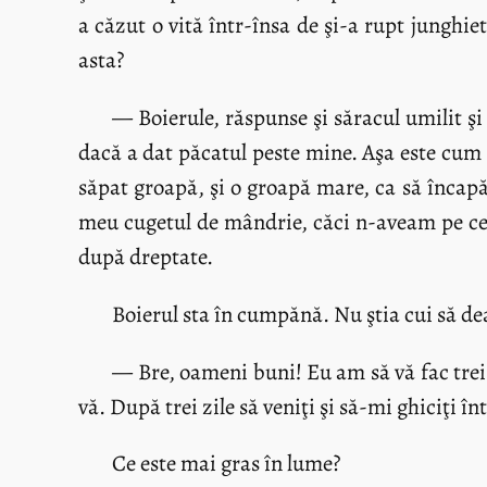
a căzut o vită într-însa de şi-a rupt junghi
asta?
— Boierule, răspunse şi săracul umilit 
dacă a dat păcatul peste mine. Aşa este cum 
săpat groapă, şi o groapă mare, ca să încapă 
meu cugetul de mândrie, căci n-aveam pe ce
după dreptate.
Boierul sta în cumpănă. Nu ştia cui să dea 
— Bre, oameni buni! Eu am să vă fac trei î
vă. După trei zile să veniţi şi să-mi ghiciţi î
Ce este mai gras în lume?