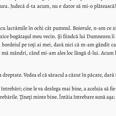
etura. Judecă d-ta acum, nu e dator să mi-o plătească?
şi cu lacrămile în ochi cât pumnul. Boierule, n-am c
zice bogătaşul meu vecin. Şi fiindcă lui Dumnezeu îi p
bordeiul pe toţi ai mei, dară nici că m-am gândit ca 
 mă mândri, când mi-am ales loc lângă d-lui. Acum 
dreptate. Vedea el că săracul a căzut în păcate, dară f
ntrebări; cine le va dezlega mai bine, a aceluia să fie
ntrebările. Ţineţi minte bine. Întâia întrebare sună aşa: