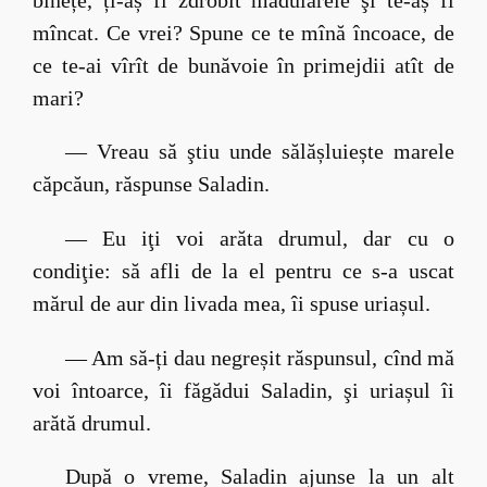
mîncat. Ce vrei? Spune ce te mînă încoace, de
ce te-ai vîrît de bunăvoie în primejdii atît de
mari?
— Vreau să ştiu unde sălășluiește marele
căpcăun, răspunse Saladin.
— Eu iţi voi arăta drumul, dar cu o
condiţie: să afli de la el pentru ce s-a uscat
mărul de aur din livada mea, îi spuse uriașul.
— Am să-ți dau negreșit răspunsul, cînd mă
voi întoarce, îi făgădui Saladin, şi uriașul îi
arătă drumul.
După o vreme, Saladin ajunse la un alt