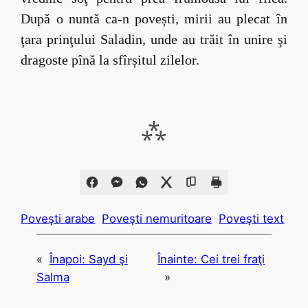
După o nuntă ca-n povești, mirii au plecat în
ţara prinţului Saladin, unde au trăit în unire şi
dragoste pînă la sfîrșitul zilelor.
⁂
Poveşti arabe
Poveşti nemuritoare
Poveşti text
«
Înapoi:
Sayd şi
Înainte:
Cei trei fraţi
Salma
»