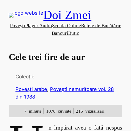
Skip
Doi Zmei
to
content
Poveşti
Player Audio
Şcoala Online
Reţete de Bucătărie
Bancuri
Butic
Cele trei fire de aur
Colecţii:
Poveşti arabe
, 
Poveşti nemuritoare vol. 28
din 1988
7
minute
1078
cuvinte
215
vizualizări
n împărat avea o fată nespus