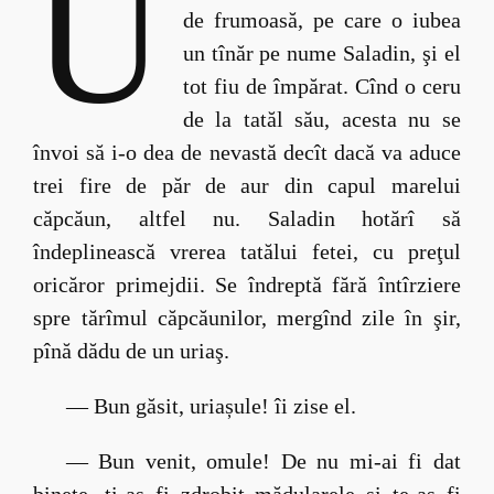
U
de frumoasă, pe care o iubea
un tînăr pe nume Saladin, şi el
tot fiu de împărat. Cînd o ceru
de la tatăl său, acesta nu se
învoi să i-o dea de nevastă decît dacă va aduce
trei fire de păr de aur din capul marelui
căpcăun, altfel nu. Saladin hotărî să
îndeplinească vrerea tatălui fetei, cu preţul
oricăror primejdii. Se îndreptă fără întîrziere
spre tărîmul căpcăunilor, mergînd zile în şir,
pînă dădu de un uriaş.
— Bun găsit, uriașule! îi zise el.
— Bun venit, omule! De nu mi-ai fi dat
binețe, ți-aș fi zdrobit mădularele şi te-aș fi