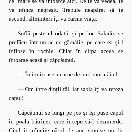
cel mare se va întoarce aici. De te va vedea, te
va mînca negreșit. Trebuie neapărat să te
ascund, altminteri îți va curma viața.
Suflă peste el odată, și pe loc Saladin se
prefăcu într-un ac cu gămălie, pe care ea şi-l
înfipse în rochie. Chiar în clipa aceea se
întoarse acasă şi căpcăunul.
— Îmi miroase a carne de om! mormăi el.
— Om între dinţii tăi, iar sabia îţi va reteza
capul!
Căpcăunul se lungi pe jos și își puse capul
în poala bătrînei, care începu să-l dezmierde.
Cînd îi mîngîie părul de aur, smulse un fir