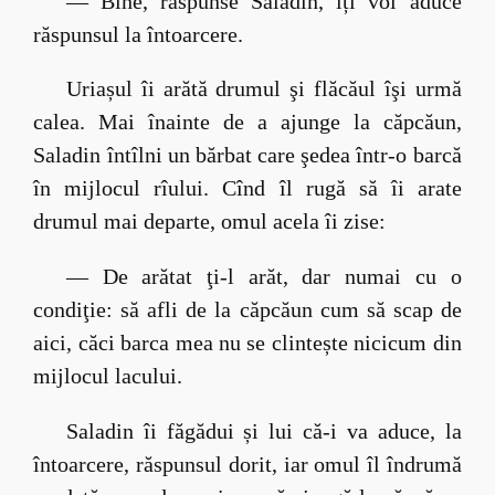
— Bine, răspunse Saladin, îți voi aduce
răspunsul la întoarcere.
Uriașul îi arătă drumul şi flăcăul îşi urmă
calea. Mai înainte de a ajunge la căpcăun,
Saladin întîlni un bărbat care şedea într-o barcă
în mijlocul rîului. Cînd îl rugă să îi arate
drumul mai departe, omul acela îi zise:
— De arătat ţi-l arăt, dar numai cu o
condiţie: să afli de la căpcăun cum să scap de
aici, căci barca mea nu se clintește nicicum din
mijlocul lacului.
Saladin îi făgădui și lui că-i va aduce, la
întoarcere, răspunsul dorit, iar omul îl îndrumă