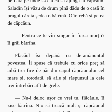
pe dată pe unde s-o ia ca să ajungă la căpcăun.
Saladin își văzu de drum pînă dădu de o casă în
pragul căreia ședea o bătrînă. O întrebă și pe ea
de căpcăun.
— Pentru ce te vîri singur în furca morţii?
îi grăi bătrîna.
Flăcăul își depănă cu de-amănuntul
povestea. Îi spuse că trebuie cu orice preţ să
aibă trei fire de păr din capul căpcăunului cel
mare și, totodată, să afle și răspunsul la cele
trei întrebări atît de grele.
— Nu-i deloc ușor ce vrei tu, flăcăule, îi
zise bătrîna. N-o să treacă mult și căpcăunul