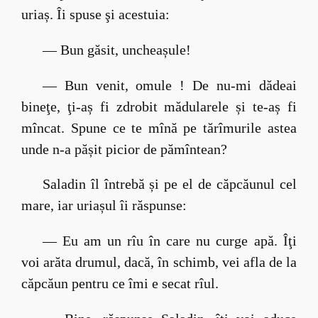
uriaș. Îi spuse şi acestuia:
— Bun găsit, uncheașule!
— Bun venit, omule ! De nu-mi dădeai
bineţe, ţi-aș fi zdrobit mădularele și te-aș fi
mîncat. Spune ce te mînă pe tărîmurile astea
unde n-a pășit picior de pămîntean?
Saladin îl întrebă și pe el de căpcăunul cel
mare, iar uriașul îi răspunse:
— Eu am un rîu în care nu curge apă. Îţi
voi arăta drumul, dacă, în schimb, vei afla de la
căpcăun pentru ce îmi e secat rîul.