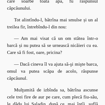
care soarbe toată apa, fu răspunsul
căpcăunului.
Tot alintîndu-l, bătrîna mai smulse și un al
treilea fir, întrebîndu-l din nou:
— Am mai visat că un om stătea într-o
barcă și nu putea să se urnească nicăieri cu ea.
Care să fi fost, oare, pricina?
— Dacă cineva îl va ajuta să-şi mişte barca,
omul va putea scăpa de acolo, răspunse
căpcăunul.
Mulţumită de izbînda sa, bătrîna ascunse
cele trei fire de aur pe care, cum plecă fiu-său,
le dădu lui Saladin, după ce, mai întîi, suflă