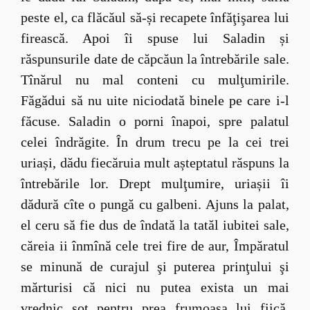
peste el, ca flăcăul să-și recapete înfăţişarea lui
firească. Apoi îi spuse lui Saladin și
răspunsurile date de căpcăun la întrebările sale.
Tînărul nu mal conteni cu mulţumirile.
Făgădui să nu uite niciodată binele pe care i-l
făcuse. Saladin o porni înapoi, spre palatul
celei îndrăgite. În drum trecu pe la cei trei
uriași, dădu fiecăruia mult așteptatul răspuns la
întrebările lor. Drept mulţumire, uriașii îi
dădură cîte o pungă cu galbeni. Ajuns la palat,
el ceru să fie dus de îndată la tatăl iubitei sale,
căreia ii înmînă cele trei fire de aur, Împăratul
se minună de curajul şi puterea prinţului şi
mărturisi că nici nu putea exista un mai
vrednic soţ pentru prea frumoasa lui fiică.