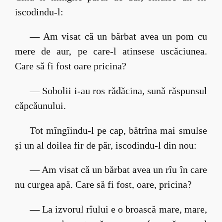
iscodindu-l:
— Am visat că un bărbat avea un pom cu
mere de aur, pe care-l atinsese uscăciunea.
Care să fi fost oare pricina?
— Sobolii i-au ros rădăcina, sună răspunsul
căpcăunului.
Tot mîngîindu-l pe cap, bătrîna mai smulse
și un al doilea fir de păr, iscodindu-l din nou:
— Am visat că un bărbat avea un rîu în care
nu curgea apă. Care să fi fost, oare, pricina?
— La izvorul rîului e o broască mare, mare,