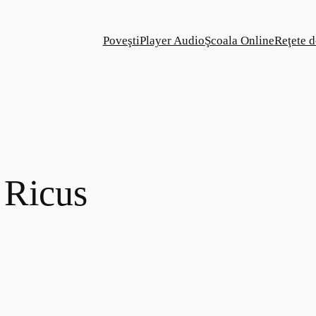
Poveşti
Player Audio
Şcoala Online
Reţete d
 Ricus