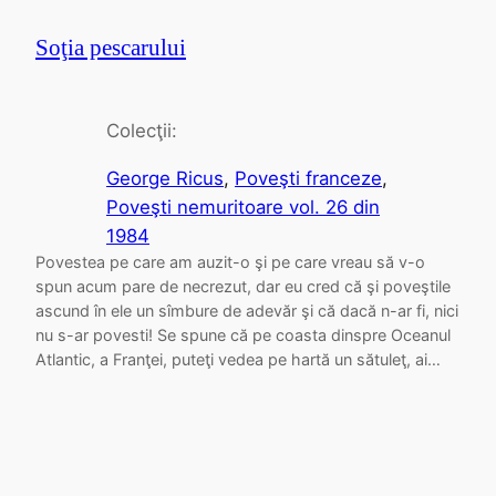
Soţia pescarului
Colecţii:
George Ricus
, 
Poveşti franceze
, 
Poveşti nemuritoare vol. 26 din
1984
Povestea pe care am auzit-o şi pe care vreau să v-o
spun acum pare de necrezut, dar eu cred că şi poveştile
ascund în ele un sîmbure de adevăr şi că dacă n-ar fi, nici
nu s-ar povesti! Se spune că pe coasta dinspre Oceanul
Atlantic, a Franţei, puteţi vedea pe hartă un sătuleţ, ai…