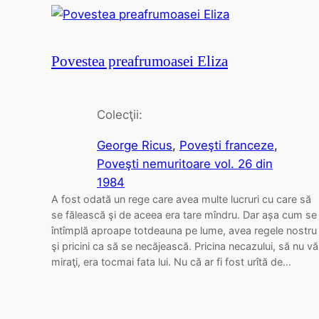
Povestea preafrumoasei Eliza
Colecţii:
George Ricus
, 
Poveşti franceze
, 
Poveşti nemuritoare vol. 26 din
1984
A fost odată un rege care avea multe lucruri cu care să
se fălească şi de aceea era tare mîndru. Dar așa cum se
întîmplă aproape totdeauna pe lume, avea regele nostru
şi pricini ca să se necăjească. Pricina necazului, să nu vă
miraţi, era tocmai fata lui. Nu că ar fi fost urîtă de…