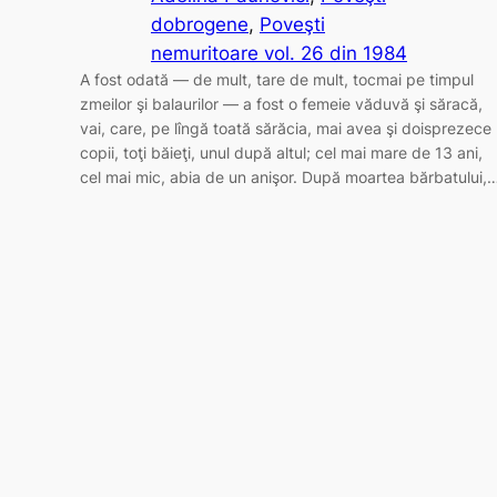
dobrogene
, 
Poveşti
nemuritoare vol. 26 din 1984
A fost odată — de mult, tare de mult, tocmai pe timpul
zmeilor şi balaurilor — a fost o femeie văduvă şi săracă,
vai, care, pe lîngă toată sărăcia, mai avea şi doisprezece
copii, toţi băieţi, unul după altul; cel mai mare de 13 ani,
cel mai mic, abia de un anişor. După moartea bărbatului,