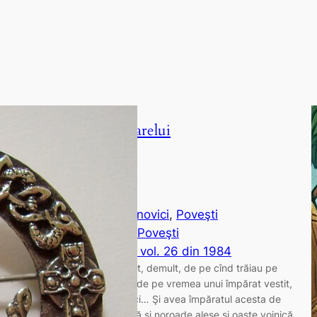
Povestea Florii Soarelui
Colecţii:
Adelina Păunovici
, 
Poveşti
dobrogene
, 
Poveşti
nemuritoare vol. 26 din 1984
Este o poveste de demult, demult, de pe cînd trăiau pe
pămînt altfel de oameni, de pe vremea unui împărat vestit,
dar cu nume uitat pe veci… Şi avea împăratul acesta de
toate: şi împărăție bogată şi noroade alese şi oaste voinică