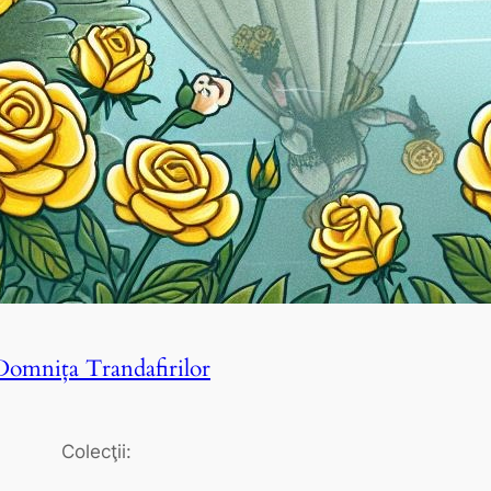
Domniţa Trandafirilor
Colecţii: