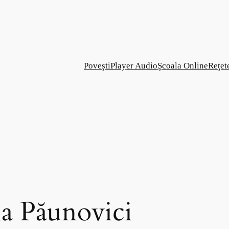
Poveşti
Player Audio
Şcoala Online
Reţet
a Păunovici