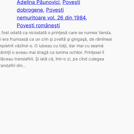
Adelina Păunovici
, 
Poveşti
dobrogene
, 
Poveşti
nemuritoare vol. 26 din 1984
, 
Poveşti româneşti
 fost odată ca niciodată o prinţesă care se numea Vanda.
i era frumoasă ca un crin şi zveltă şi gingaşă, de rămîneai
mpietrit văzînd-o. O iubeau cu toţii, dar mai cu seamă
ărinţii o aveau mai dragă ca lumina ochilor. Prinţesei îi
lăceau trandafirii. Şi iată că, într-o zi, pe cînd culegea
randafiri din…