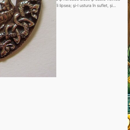
şi multă. Dar un lucru tot îi lipsea; şi-l ustura în suflet, și…