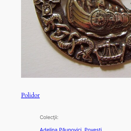
Polidor
Colecţii:
Adelina Păunovici
, 
Poveşti