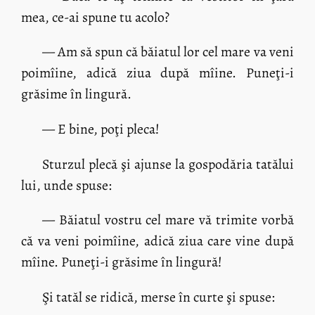
mea, ce-ai spune tu acolo?
— Am să spun că băiatul lor cel mare va veni
poimîine, adică ziua după mîine. Puneţi-i
grăsime în lingură.
— E bine, poţi pleca!
Sturzul plecă şi ajunse la gospodăria tatălui
lui, unde spuse:
— Băiatul vostru cel mare vă trimite vorbă
că va veni poimîine, adică ziua care vine după
mîine. Puneţi-i grăsime în lingură!
Şi tatăl se ridică, merse în curte şi spuse: