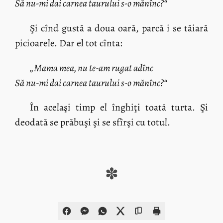
Să nu-mi dai carnea taurului s-o mănînc?“
Şi cînd gustă a doua oară, parcă i se tăiară
picioarele. Dar el tot cînta:
„Mama mea, nu te-am rugat adînc
Să nu-mi dai carnea taurului s-o mănînc?“
În acelaşi timp el înghiţi toată turta. Şi
deodată se prăbuşi şi se sfîrşi cu totul.
✽