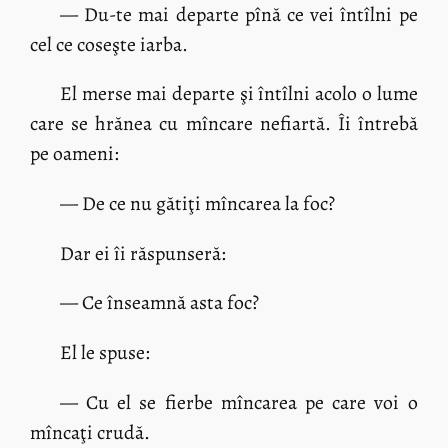
— Du-te mai departe pînă ce vei întîlni pe
cel ce coseşte iarba.
El merse mai departe şi întîlni acolo o lume
care se hrănea cu mîncare nefiartă. Îi întrebă
pe oameni:
— De ce nu gătiţi mîncarea la foc?
Dar ei îi răspunseră:
— Ce înseamnă asta foc?
El le spuse:
— Cu el se fierbe mîncarea pe care voi o
mîncaţi crudă.