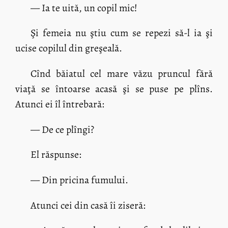
— Ia te uită, un copil mic!
Şi femeia nu ştiu cum se repezi să-l ia şi
ucise copilul din greşeală.
Cînd băiatul cel mare văzu pruncul fără
viaţă se întoarse acasă şi se puse pe plîns.
Atunci ei îl întrebară:
— De ce plîngi?
El răspunse:
— Din pricina fumului.
Atunci cei din casă îi ziseră: