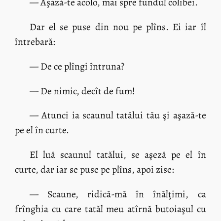
— Aşază-te acolo, mai spre fundul colibei.
Dar el se puse din nou pe plîns. Ei iar îl
întrebară:
— De ce plîngi întruna?
— De nimic, decît de fum!
— Atunci ia scaunul tatălui tău şi aşază-te
pe el în curte.
El luă scaunul tatălui, se aşeză pe el în
curte, dar iar se puse pe plîns, apoi zise:
— Scaune, ridică-mă în înălţimi, ca
frînghia cu care tatăl meu atîrnă butoiaşul cu