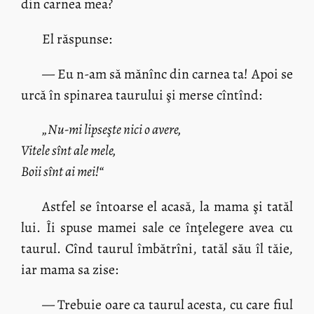
din carnea mea?
El răspunse:
— Eu n-am să mănînc din carnea ta! Apoi se
urcă în spinarea taurului şi merse cîntînd:
„Nu-mi lipseşte nici o avere,
Vitele sînt ale mele,
Boii sînt ai mei!“
Astfel se întoarse el acasă, la mama şi tatăl
lui. Îi spuse mamei sale ce înţelegere avea cu
taurul. Cînd taurul îmbătrîni, tatăl său îl tăie,
iar mama sa zise:
— Trebuie oare ca taurul acesta, cu care fiul