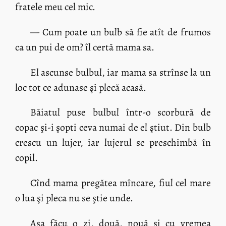
fratele meu cel mic.
— Cum poate un bulb să fie atît de frumos
ca un pui de om? îl certă mama sa.
El ascunse bulbul, iar mama sa strînse la un
loc tot ce adunase şi plecă acasă.
Băiatul puse bulbul într-o scorbură de
copac şi-i şopti ceva numai de el ştiut. Din bulb
crescu un lujer, iar lujerul se preschimbă în
copil.
Cînd mama pregătea mîncare, fiul cel mare
o lua şi pleca nu se ştie unde.
Aşa făcu o zi, două, nouă şi cu vremea