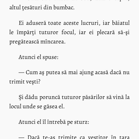
altul ţesături din bumbac.
Ei aduseră toate aceste lucruri, iar băiatul
le împărţi tuturor focul, iar ei plecară să-şi
pregătească mîncarea.
Atunci el spuse:
— Cum aş putea să mai ajung acasă dacă nu
trimit veşti?
Şi dădu poruncă tuturor păsărilor să vină la
locul unde se găsea el.
Atunci el îl întrebă pe sturz:
— Dacă te-aş trimite ca vestitor în ţara