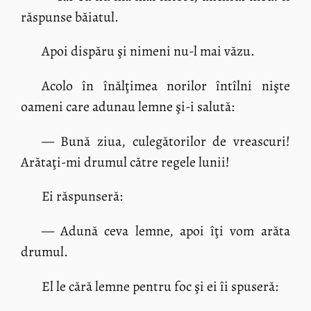
răspunse băiatul.
Apoi dispăru şi nimeni nu-l mai văzu.
Acolo în înălţimea norilor întîlni nişte
oameni care adunau lemne şi-i salută:
— Bună ziua, culegătorilor de vreascuri!
Arătaţi-mi drumul către regele lunii!
Ei răspunseră:
— Adună ceva lemne, apoi îţi vom arăta
drumul.
El le cără lemne pentru foc şi ei îi spuseră: