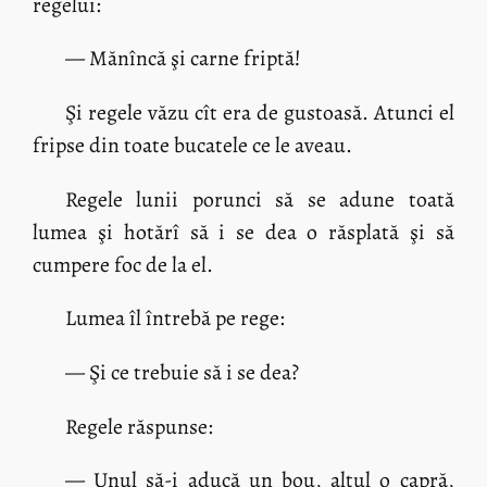
regelui:
— Mănîncă şi carne friptă!
Şi regele văzu cît era de gustoasă. Atunci el
fripse din toate bucatele ce le aveau.
Regele lunii porunci să se adune toată
lumea şi hotărî să i se dea o răsplată şi să
cumpere foc de la el.
Lumea îl întrebă pe rege:
— Şi ce trebuie să i se dea?
Regele răspunse:
— Unul să-i aducă un bou, altul o capră,