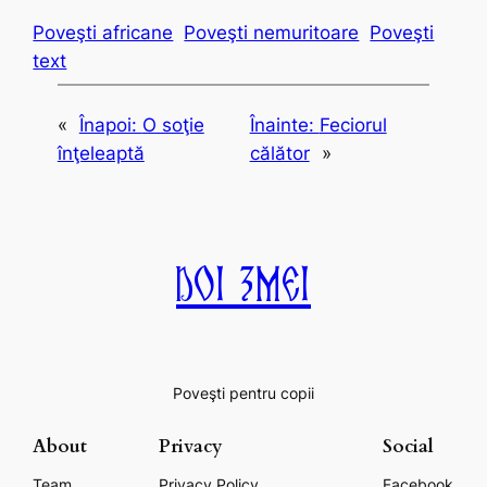
Poveşti africane
Poveşti nemuritoare
Poveşti
text
«
Înapoi:
O soţie
Înainte:
Feciorul
înţeleaptă
călător
»
Doi Zmei
Poveşti pentru copii
About
Privacy
Social
Team
Privacy Policy
Facebook