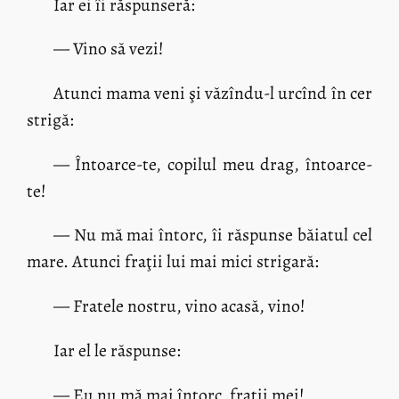
Iar ei îi răspunseră:
— Vino să vezi!
Atunci mama veni şi văzîndu-l urcînd în cer
strigă:
— Întoarce-te, copilul meu drag, întoarce-
te!
— Nu mă mai întorc, îi răspunse băiatul cel
mare. Atunci fraţii lui mai mici strigară:
— Fratele nostru, vino acasă, vino!
Iar el le răspunse:
— Eu nu mă mai întorc, fraţii mei!