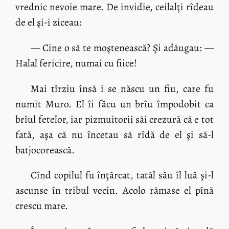
vrednic nevoie mare. De invidie, ceilalţi rîdeau
de el şi-i ziceau:
— Cine o să te moştenească? Şi adăugau: —
Halal fericire, numai cu fiice!
Mai tîrziu însă i se născu un fiu, care fu
numit Muro. El îi făcu un brîu împodobit ca
brîul fetelor, iar pizmuitorii săi crezură că e tot
fată, aşa că nu încetau să rîdă de el şi să-l
batjocorească.
Cînd copilul fu înţărcat, tatăl său îl luă şi-l
ascunse în tribul vecin. Acolo rămase el pînă
crescu mare.