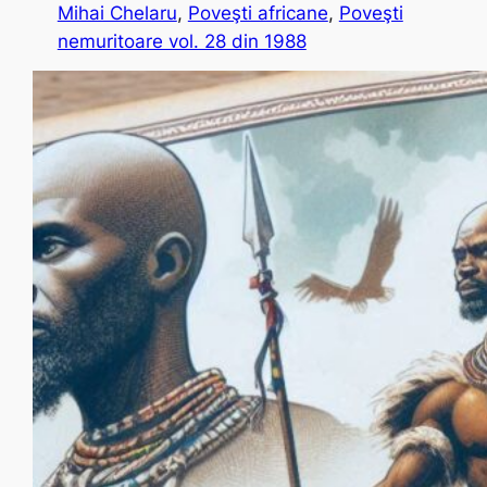
Mihai Chelaru
, 
Poveşti africane
, 
Poveşti
nemuritoare vol. 28 din 1988