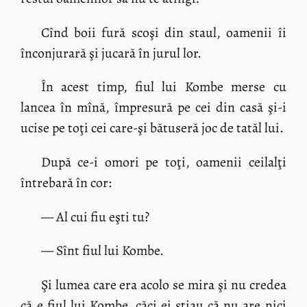
Cînd boii fură scoşi din staul, oamenii îi
înconjurară şi jucară în jurul lor.
În acest timp, fiul lui Kombe merse cu
lancea în mînă, împresură pe cei din casă şi-i
ucise pe toţi cei care-şi bătuseră joc de tatăl lui.
După ce-i omori pe toţi, oamenii ceilalţi
întrebară în cor:
— Al cui fiu eşti tu?
— Sînt fiul lui Kombe.
Şi lumea care era acolo se mira şi nu credea
că e fiul lui Kombe, căci ei ştiau că nu are nici