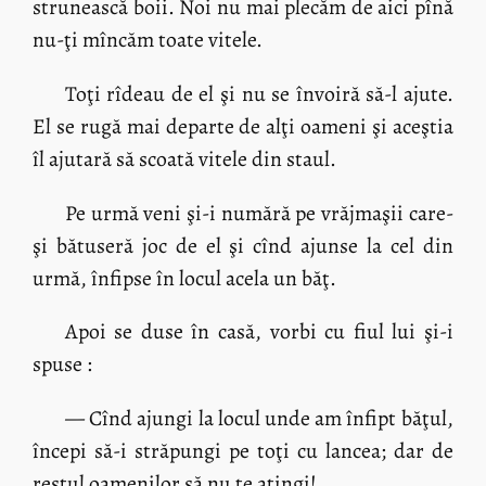
strunească boii. Noi nu mai plecăm de aici pînă
nu-ţi mîncăm toate vitele.
Toţi rîdeau de el şi nu se învoiră să-l ajute.
El se rugă mai departe de alţi oameni şi aceştia
îl ajutară să scoată vitele din staul.
Pe urmă veni şi-i numără pe vrăjmaşii care-
şi bătuseră joc de el şi cînd ajunse la cel din
urmă, înfipse în locul acela un băţ.
Apoi se duse în casă, vorbi cu fiul lui şi-i
spuse :
— Cînd ajungi la locul unde am înfipt băţul,
începi să-i străpungi pe toţi cu lancea; dar de
restul oamenilor să nu te atingi!