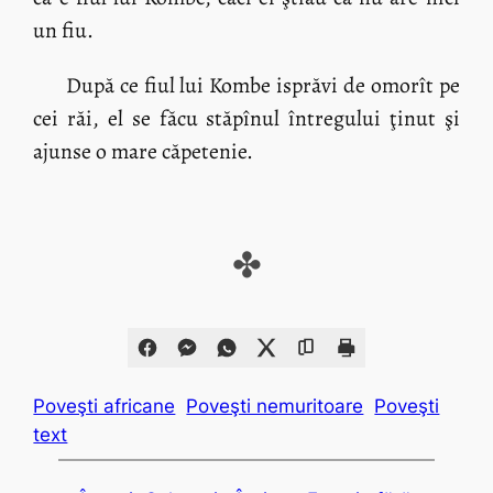
un fiu.
După ce fiul lui Kombe isprăvi de omorît pe
cei răi, el se făcu stăpînul întregului ţinut şi
ajunse o mare căpetenie.
✤
Poveşti africane
Poveşti nemuritoare
Poveşti
text