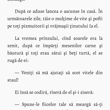
După ce aduse lancea o ascunse în casă. În
următoarele zile, tăie o mulţime de vite şi pofti
pe toţi pizmuitorii şi vrăjmaşii ţinutului Ia el.
La vremea prînzului, cînd soarele era la
zenit, după ce împărţi mesenilor carne şi
băutură şi toţi erau sătui şi beţi turtă, el se
rugă de ei:
— Veniţi să mă ajutaţi să scot vitele din
staul!
Ei însă se codiră, rîseră de el şi-i ziseră:
— Spune-le fiicelor tale să meargă să-ţi