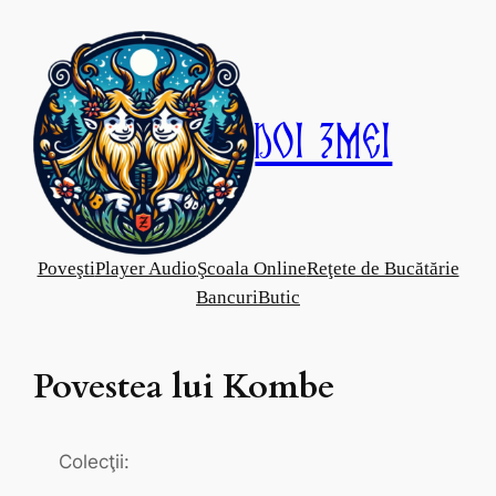
Skip
to
content
Doi Zmei
Poveşti
Player Audio
Şcoala Online
Reţete de Bucătărie
Bancuri
Butic
Povestea lui Kombe
Colecţii: