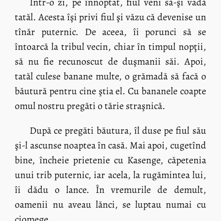
Într-o zi, pe înnoptat, fiul veni să-şi vadă
tatăl. Acesta îşi privi fiul şi văzu că devenise un
tînăr puternic. De aceea, îi porunci să se
întoarcă la tribul vecin, chiar în timpul nopţii,
să nu fie recunoscut de duşmanii săi. Apoi,
tatăl culese banane multe, o grămadă să facă o
băutură pentru cine ştia el. Cu bananele coapte
omul nostru pregăti o tărie straşnică.
După ce pregăti băutura, îl duse pe fiul său
şi-l ascunse noaptea în casă. Mai apoi, cugetînd
bine, încheie prietenie cu Kasenge, căpetenia
unui trib puternic, iar acela, la rugămintea lui,
îi dădu o lance. În vremurile de demult,
oamenii nu aveau lănci, se luptau numai cu
ciomege.