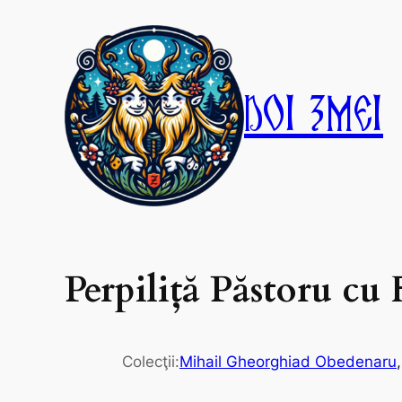
Skip
to
content
Doi Zmei
Perpiliţă Păstoru c
Colecţii:
Mihail Gheorghiad Obedenaru
,