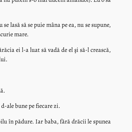
 se lasă să se puie mâna pe ea, nu se supune,
bucurie mare.
ăcia ei l-a luat să vadă de el şi să-l crească,
lui.
nă.
e d-ale bune pe fiecare zi.
ilu în pădure. Iar baba, fără drăcii le spunea