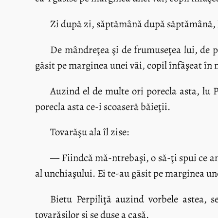
Zi după zi, săptămână după săptămână, lun
De mândreţea şi de frumuseţea lui, de put
găsit pe marginea unei văi, copil înfăşeat în n
Auzind el de multe ori porecla asta, lu P
porecla asta ce-i scoaseră băieţii.
Tovarăşu ala îl zise:
— Fiindcă mă-ntrebaşi, o să-ţi spui ce am
al unchiaşului. Ei te-au găsit pe marginea unei 
Bietu Perpiliţă auzind vorbele astea, s
tovarăşilor şi se duse a casă.