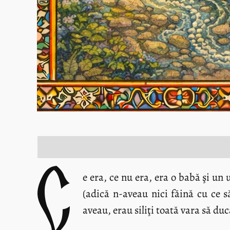
C
e era, ce nu era, era o babă şi un u
(adică n-aveau nici făină cu ce 
aveau, erau siliţi toată vara să d