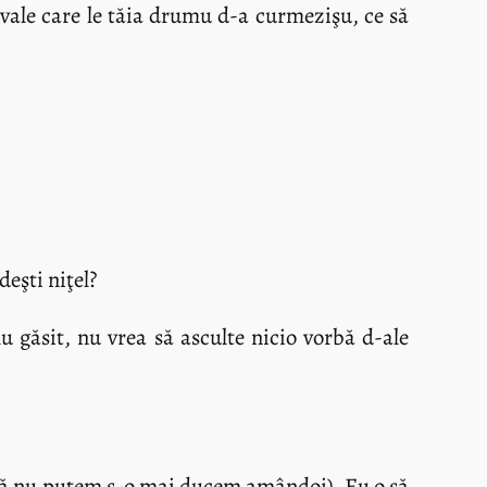
 vale care le tăia drumu d-a curmezişu, ce să
eşti niţel?
u găsit, nu vrea să asculte nicio vorbă d-ale
adică nu putem s-o mai ducem amândoi). Eu o să