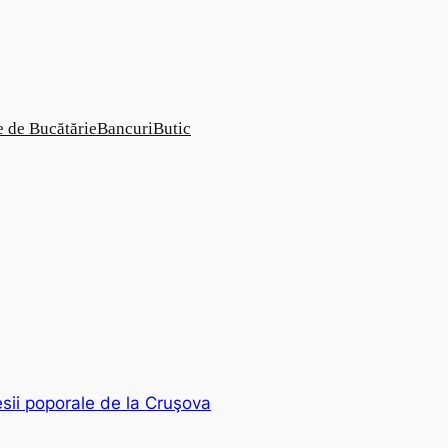
e de Bucătărie
Bancuri
Butic
ii poporale de la Cruşova