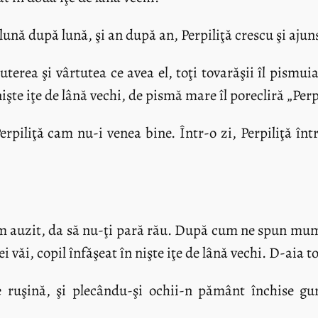
ă după lună, şi an după an, Perpiliţă crescu şi ajuns
erea şi vârtutea ce avea el, toţi tovarăşii îl pismuia
işte iţe de lână vechi, de pismă mare îl porecliră „Perpi
erpiliţă cam nu-i venea bine. Într-o zi, Perpiliţă înt
 auzit, da să nu-ţi pară rău. După cum ne spun mumele
văi, copil înfăşeat în nişte iţe de lână vechi. D-aia toţ
e ruşină, şi plecându-şi ochii-n pământ închise gur