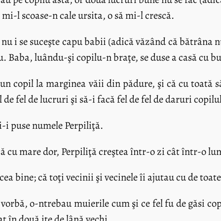
e mi-l scoase-n cale ursita, o să mi-l crescă.
u i se suceşte capu babii (adică văzând că bătrâna nu
ăcu. Baba, luându-şi copilu-n braţe, se duse a casă cu 
un copil la marginea văii din pădure, şi că cu toată săr
de fel de lucruri şi să-i facă fel de fel de daruri copilu
i-i puse numele Perpiliţă.
ă cu mare dor, Perpiliţă creştea într-o zi cât într-o lu
ea bine; că toţi vecinii şi vecinele îi ajutau cu de toat
vorbă, o-ntrebau muierile cum şi ce fel fu de găsi cop
t în două iţe de lână vechi.