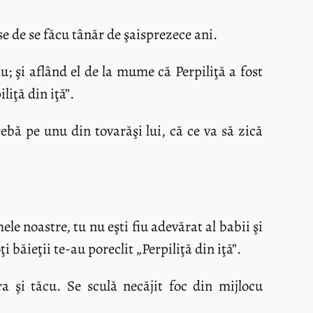
e de se făcu tânăr de şaisprezece ani.
u; şi aflând el de la mume că Perpiliţă a fost
liţă din iţă”.
rebă pe unu din tovarăşi lui, că ce va să zică
 noastre, tu nu eşti fiu adevărat al babii şi
i băieţii te-au poreclit „Perpiliţă din iţă”.
a şi tăcu. Se sculă necăjit foc din mijlocu