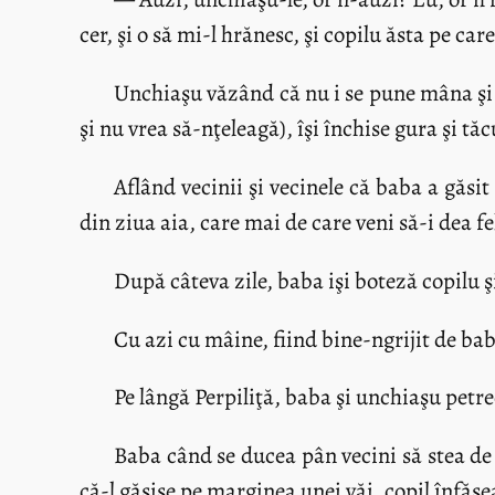
cer, şi o să mi-l hrănesc, şi copilu ăsta pe car
Unchiaşu văzând că nu i se pune mâna şi n
şi nu vrea să-nţeleagă), îşi închise gura şi t
Aflând vecinii şi vecinele că baba a găsit 
din ziua aia, care mai de care veni să-i dea fel 
După câteva zile, baba işi boteză copilu ş
Cu azi cu mâine, fiind bine-ngrijit de bab
Pe lângă Perpiliţă, baba şi unchiaşu petrec
Baba când se ducea pân vecini să stea de 
că-l găsise pe marginea unei văi, copil înfăşea