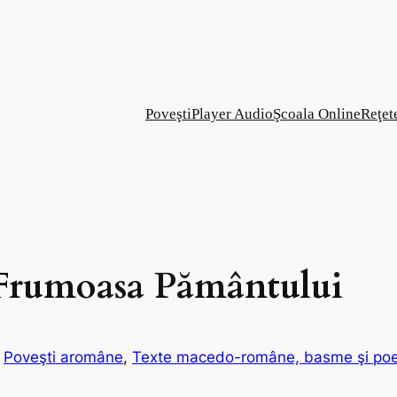
Poveşti
Player Audio
Şcoala Online
Reţet
u Frumoasa Pământului
 
Poveşti aromâne
, 
Texte macedo-române, basme şi poes