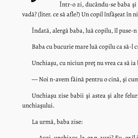
Într-o zi, ducându-se baba şi 
vadă? (liter. ce să afle?) Un copil înfăşeat în 
Îndată, alergă baba, luă cоpilu, îl puse-n
Baba cu bucurie mare luă cоpilu ca să-l creas
Unchiaşu, cu niciun preţ nu vrea ca să ia
— Noi n-avem făină pentru o cină, şi cum v
Unchiaşu zise babii şi astea şi alte felu
unchiaşului.
La urmă, baba zise:
— Auzi, unchiaşu-le, or n-auzi? Eu, or îl