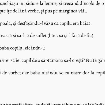
unchiaşu în pădure la lemne, şi trecând dincolo de o
nişte iţe de lână veche, şi pus pe marginea văii.
 poală, şi desfăşându-l văzu că copilu era băiat.
că şi să-l ia de suflet (liter. să şi-l facă de fiu).
 baba copilu, zicându-i:
rei să iei copil de o săptămână să-l creşti? Nu te gând
ri de vorbe; dar baba uitându-se cu mare dor la copil
 iau pe copilu ăsta, or două lucruri bune nu se fac (