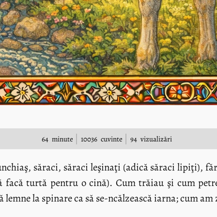
64
minute
10036
cuvinte
94
vizualizări
nchiaş, săraci, săraci leşinaţi (adică săraci lipiţi), fă
să facă turtă pentru o cină). Cum trăiau şi cum pe
ucă lemne la spinare ca să se-ncălzească iarna; cum am 