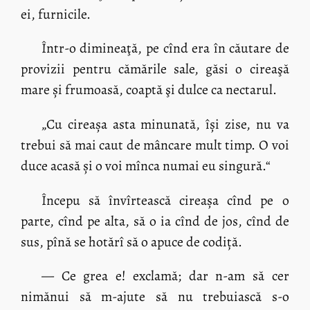
ei, furnicile.
Într-o dimineaţă, pe cînd era în căutare de
provizii pentru cămările sale, găsi o cireaşă
mare și frumoasă, coaptă şi dulce ca nectarul.
„Cu cireașa asta minunată, își zise, nu va
trebui să mai caut de mâncare mult timp. O voi
duce acasă și o voi mînca numai eu singură.“
Începu să învîrtească cireașa cînd pe o
parte, cînd pe alta, să o ia cînd de jos, cînd de
sus, pînă se hotărî să o apuce de codiță.
— Ce grea e! exclamă; dar n-am să cer
nimănui să m-ajute să nu trebuiască s-o