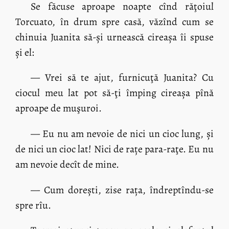
Se făcuse aproape noapte cînd răţoiul
Torcuato, în drum spre casă, văzînd cum se
chinuia Juanita să-și urnească cireașa îi spuse
și el:
— Vrei să te ajut, furnicuţă Juanita? Cu
ciocul meu lat pot să-ţi împing cireașa pînă
aproape de muşuroi.
— Eu nu am nevoie de nici un cioc lung, și
de nici un cioc lat! Nici de rațe para-raţe. Eu nu
am nevoie decît de mine.
— Cum dorești, zise rața, îndreptîndu-se
spre rîu.