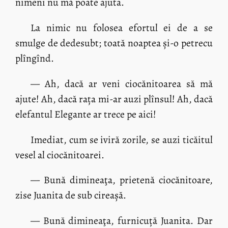
nimeni nu mă poate ajuta.
La nimic nu folosea efortul ei de a se
smulge de dedesubt; toată noaptea și-o petrecu
plîngînd.
— Ah, dacă ar veni ciocănitoarea să mă
ajute! Ah, dacă rața mi-ar auzi plînsul! Ah, dacă
elefantul Elegante ar trece pe aici!
Imediat, cum se iviră zorile, se auzi ticăitul
vesel al ciocănitoarei.
— Bună dimineaţa, prietenă ciocănitoare,
zise Juanita de sub cireașă.
— Bună dimineaţa, furnicuță Juanita. Dar