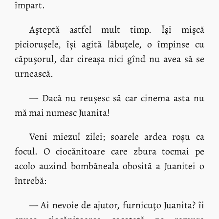
împart.
Aşteptă astfel mult timp. Îşi mişcă
piciorușele, își agită lăbuţele, o împinse cu
căpușorul, dar cireașa nici gînd nu avea să se
urnească.
— Dacă nu reușesc să car cinema asta nu
mă mai numesc Juanita!
Veni miezul zilei; soarele ardea roșu ca
focul. O ciocănitoare care zbura tocmai pe
acolo auzind bombăneala obosită a Juanitei o
întrebă:
— Ai nevoie de ajutor, furnicuţo Juanita? îi