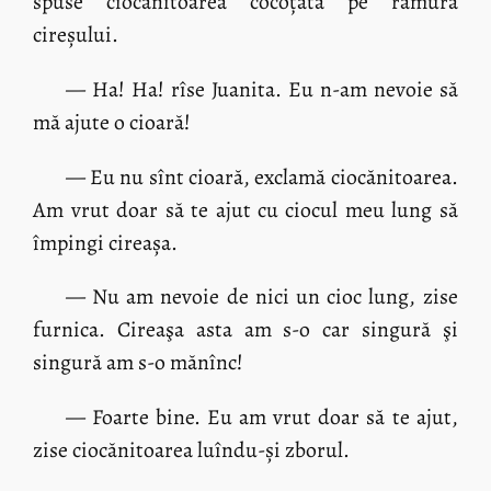
spuse ciocănitoarea cocoțată pe ramura
cireșului.
— Ha! Ha! rîse Juanita. Eu n-am nevoie să
mă ajute o cioară!
— Eu nu sînt cioară, exclamă ciocănitoarea.
Am vrut doar să te ajut cu ciocul meu lung să
împingi cireașa.
— Nu am nevoie de nici un cioc lung, zise
furnica. Cireaşa asta am s-o car singură şi
singură am s-o mănînc!
— Foarte bine. Eu am vrut doar să te ajut,
zise ciocănitoarea luîndu-și zborul.