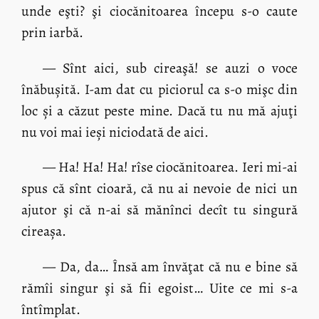
unde eşti? şi ciocănitoarea începu s-o caute
prin iarbă.
— Sînt aici, sub cireaşă! se auzi o voce
înăbușită. I-am dat cu piciorul ca s-o mişc din
loc și a căzut peste mine. Dacă tu nu mă ajuţi
nu voi mai ieși niciodată de aici.
— Ha! Ha! Ha! rîse ciocănitoarea. Ieri mi-ai
spus că sînt cioară, că nu ai nevoie de nici un
ajutor şi că n-ai să mănînci decît tu singură
cireașa.
— Da, da… Însă am învăţat că nu e bine să
rămîi singur şi să fii egoist… Uite ce mi s-a
întîmplat.