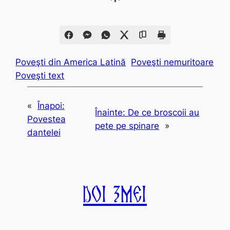
Poveşti din America Latină
Poveşti nemuritoare
Poveşti text
«
Înapoi:
Înainte:
De ce broscoii au
Povestea
pete pe spinare
»
dantelei
Doi Zmei