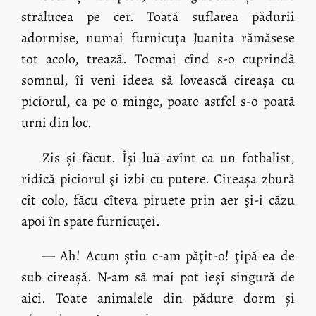
strălucea pe cer. Toată suflarea pădurii
adormise, numai furnicuţa Juanita rămăsese
tot acolo, trează. Tocmai cînd s-o cuprindă
somnul, îi veni ideea să lovească cireașa cu
piciorul, ca pe o minge, poate astfel s-o poată
urni din loc.
Zis și făcut. Își luă avînt ca un fotbalist,
ridică piciorul şi izbi cu putere. Cireașa zbură
cît colo, făcu cîteva piruete prin aer şi-i căzu
apoi în spate furnicuţei.
— Ah! Acum știu c-am păţit-o! ţipă ea de
sub cireașă. N-am să mai pot ieși singură de
aici. Toate animalele din pădure dorm și