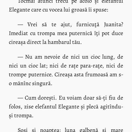
Tocmai atunci trecu pe acolo și elefantul
Elegante care cu vocea lui groasă îi spuse:
— Vrei să te ajut, furnicuţă Juanita?
Imediat cu trompa mea puternică îţi pot duce
cireașa direct la hambarul tău.
— Nu am nevoie de nici un cioc lung, de
nici un cioc lat; nici de rațe para-raţe, nici de
trompe puternice. Cireașa asta frumoasă am s-
o mănînc singură.
— Cum dorești. Eu voiam doar să-ți fiu de
folos, zise elefantul Elegante și plecă agitîndu-
și trompa.
Sosi și noaptea; luna galbenă și mare