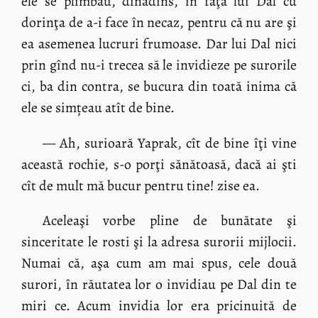
ele se plimbau, dinadins, în faţa lui Dal cu
dorinţa de a-i face în necaz, pentru că nu are şi
ea asemenea lucruri frumoase. Dar lui Dal nici
prin gînd nu-i trecea să le invidieze pe surorile
ci, ba din contra, se bucura din toată inima că
ele se simțeau atît de bine.
— Ah, surioară Yaprak, cît de bine îţi vine
această rochie, s-o porţi sănătoasă, dacă ai şti
cît de mult mă bucur pentru tine! zise ea.
Aceleaşi vorbe pline de bunătate şi
sinceritate le rosti şi la adresa surorii mijlocii.
Numai că, aşa cum am mai spus, cele două
surori, în răutatea lor o invidiau pe Dal din te
miri ce. Acum invidia lor era pricinuită de