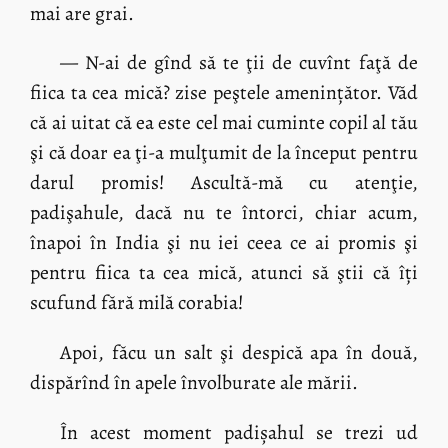
mai are grai.
— N-ai de gînd să te ţii de cuvînt faţă de
fiica ta cea mică? zise peştele amenințător. Văd
că ai uitat că ea este cel mai cuminte copil al tău
şi că doar ea ţi-a mulţumit de la început pentru
darul promis! Ascultă-mă cu atenţie,
padişahule, dacă nu te întorci, chiar acum,
înapoi în India şi nu iei ceea ce ai promis şi
pentru fiica ta cea mică, atunci să ştii că îți
scufund fără milă corabia!
Apoi, făcu un salt şi despică apa în două,
dispărînd în apele învolburate ale mării.
În acest moment padișahul se trezi ud