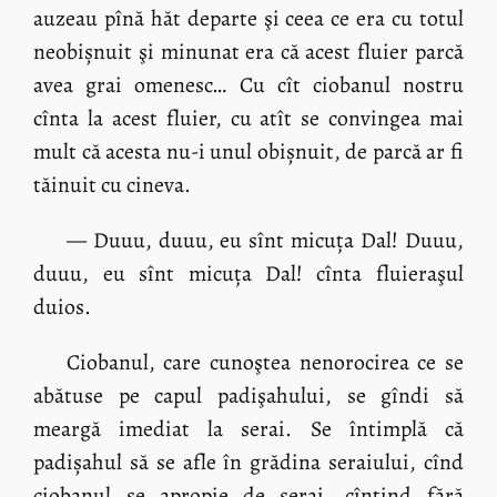
auzeau pînă hăt departe şi ceea ce era cu totul
neobișnuit şi minunat era că acest fluier parcă
avea grai omenesc… Cu cît ciobanul nostru
cînta la acest fluier, cu atît se convingea mai
mult că acesta nu-i unul obișnuit, de parcă ar fi
tăinuit cu cineva.
— Duuu, duuu, eu sînt micuța Dal! Duuu,
duuu, eu sînt micuța Dal! cînta fluieraşul
duios.
Ciobanul, care cunoştea nenorocirea ce se
abătuse pe capul padişahului, se gîndi să
meargă imediat la serai. Se întimplă că
padișahul să se afle în grădina seraiului, cînd
ciobanul se apropie de serai, cîntind fără