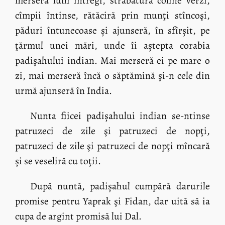
merseră luni întregi, străbătură coline verzi,
cîmpii întinse, rătăciră prin munţi stîncoşi,
păduri întunecoase și ajunseră, în sfîrșit, pe
ţărmul unei mări, unde îi aștepta corabia
padişahului indian. Mai merseră ei pe mare o
zi, mai merseră încă o săptămină şi-n cele din
urmă ajunseră în India.
Nunta fiicei padișahului indian se-ntinse
patruzeci de zile şi patruzeci de nopţi,
patruzeci de zile şi patruzeci de nopţi mîncară
și se veseliră cu toţii.
După nuntă, padișahul cumpără darurile
promise pentru Yaprak şi Fidan, dar uită să ia
cupa de argint promisă lui Dal.