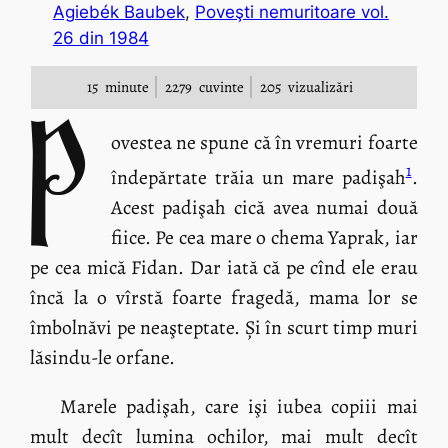
Agiebék Baubek
, 
Poveşti nemuritoare vol.
26 din 1984
15
minute
2279
cuvinte
205
vizualizări
P
ovestea ne spune că în vremuri foarte
1
îndepărtate trăia un mare padişah
.
Acest padişah cică avea numai două
fiice. Pe cea mare o chema Yaprak, iar
pe cea mică Fidan. Dar iată că pe cînd ele erau
încă la o vîrstă foarte fragedă, mama lor se
îmbolnăvi pe neaşteptate. Și în scurt timp muri
lăsindu-le orfane.
Marele padişah, care işi iubea copiii mai
mult decît lumina ochilor, mai mult decît