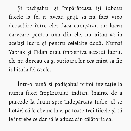
Și padișahul şi împărăteasa îşi iubeau
fiicele la fel şi aveau grijă să nu facă vreo
deosebire între ele; dacă cumpărau un lucru
oarecare pentru una din ele, nu uitau să ia
acelaşi lucru şi pentru celelalte două. Numai
Yaprak și Fidan erau împotriva acestui lucru,
ele nu doreau ca şi surioara lor cea mică să fie
iubită la fel ca ele.
Într-o bună zi padişahul primi invitaţie la
nunta fiicei împăratului indian. Înainte de a
purcede la drum spre îndepărtata Indie, el se
hotărî să le cheme la el pe toate trei fiicele şi să
le întrebe ce dar să le aducă din călătoria sa.