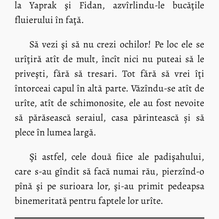
la Yaprak şi Fidan, azvîrlindu-le bucăţile
fluierului în faţă.
Să vezi şi să nu crezi ochilor! Pe loc ele se
urîţiră atît de mult, încît nici nu puteai să le
priveşti, fără să tresari. Tot fără să vrei îţi
întorceai capul în altă parte. Văzîndu-se atît de
urîte, atît de schimonosite, ele au fost nevoite
să părăsească seraiul, casa părintească și să
plece în lumea largă.
Şi astfel, cele două fiice ale padişahului,
care s-au gîndit să facă numai rău, pierzînd-o
pînă şi pe surioara lor, şi-au primit pedeapsa
binemeritată pentru faptele lor urîte.