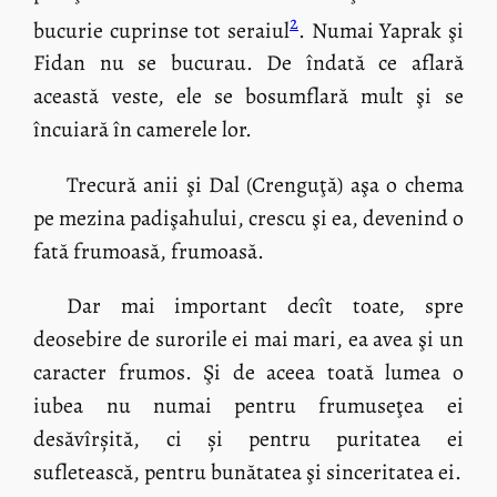
2
bucurie cuprinse tot seraiul
. Numai Yaprak şi
Fidan nu se bucurau. De îndată ce aflară
această veste, ele se bosumflară mult şi se
încuiară în camerele lor.
Trecură anii şi Dal (Crenguţă) aşa o chema
pe mezina padişahului, crescu şi ea, devenind o
fată frumoasă, frumoasă.
Dar mai important decît toate, spre
deosebire de surorile ei mai mari, ea avea şi un
caracter frumos. Şi de aceea toată lumea o
iubea nu numai pentru frumuseţea ei
desăvîrșită, ci și pentru puritatea ei
sufletească, pentru bunătatea şi sinceritatea ei.