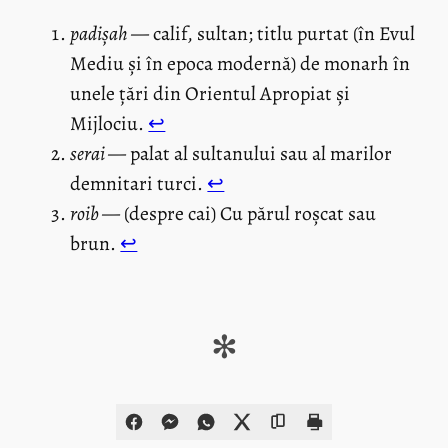
padișah
— calif, sultan; titlu purtat (în Evul
Mediu și în epoca modernă) de monarh în
unele țări din Orientul Apropiat și
Mijlociu.
↩︎
serai
— palat al sultanului sau al marilor
demnitari turci.
↩︎
roib
— (despre cai) Cu părul roșcat sau
brun.
↩︎
✻