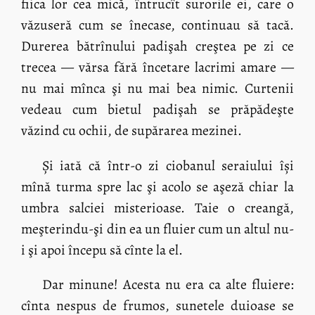
fiica lor cea mică, întrucît surorile ei, care o
văzuseră cum se înecase, continuau să tacă.
Durerea bătrînului padişah creştea pe zi ce
trecea — vărsa fără încetare lacrimi amare —
nu mai mînca şi nu mai bea nimic. Curtenii
vedeau cum bietul padişah se prăpădeşte
văzind cu ochii, de supărarea mezinei.
Și iată că într-o zi ciobanul seraiului își
mînă turma spre lac şi acolo se aşeză chiar la
umbra salciei misterioase. Taie o creangă,
meşterindu-şi din ea un fluier cum un altul nu-
i şi apoi începu să cînte la el.
Dar minune! Acesta nu era ca alte fluiere:
cînta nespus de frumos, sunetele duioase se