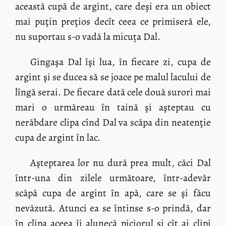
această cupă de argint, care deşi era un obiect
mai puţin preţios decît ceea ce primiseră ele,
nu suportau s-o vadă la micuța Dal.
Gingaşa Dal îşi lua, în fiecare zi, cupa de
argint şi se ducea să se joace pe malul lacului de
lîngă serai. De fiecare dată cele două surori mai
mari o urmăreau în taină şi aşteptau cu
nerăbdare clipa cînd Dal va scăpa din neatenţie
cupa de argint în lac.
Aşteptarea lor nu dură prea mult, căci Dal
într-una din zilele următoare, într-adevăr
scăpă cupa de argint în apă, care se şi făcu
nevăzută. Atunci ea se întinse s-o prindă, dar
în clipa aceea îi alunecă piciorul şi cît ai clipi