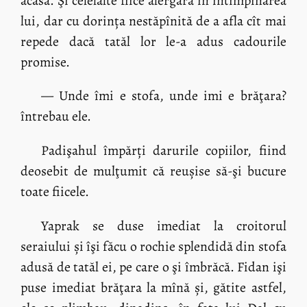
acasă. Şi celelalte fiice alergară în întîmpinarea
lui, dar cu dorința nestăpînită de a afla cît mai
repede dacă tatăl lor le-a adus cadourile
promise.
— Unde îmi e stofa, unde imi e brăţara?
întrebau ele.
Padişahul împărți darurile copiilor, fiind
deosebit de mulţumit că reușise să-şi bucure
toate fiicele.
Yaprak se duse imediat la croitorul
seraiului și îşi făcu o rochie splendidă din stofa
adusă de tatăl ei, pe care o şi îmbrăcă. Fidan işi
puse imediat brăţara la mînă și, gătite astfel,