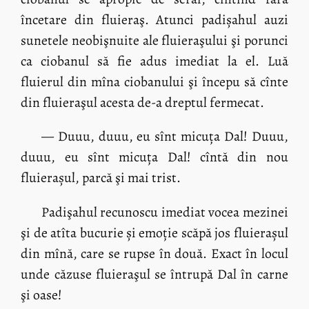
încetare din fluieraş. Atunci padișahul auzi
sunetele neobişnuite ale fluieraşului şi porunci
ca ciobanul să fie adus imediat la el. Luă
fluierul din mîna ciobanului şi începu să cînte
din fluieraşul acesta de-a dreptul fermecat.
— Duuu, duuu, eu sînt micuța Dal! Duuu,
duuu, eu sînt micuța Dal! cîntă din nou
fluierașul, parcă şi mai trist.
Padişahul recunoscu imediat vocea mezinei
şi de atîta bucurie și emoție scăpă jos fluierașul
din mînă, care se rupse în două. Exact în locul
unde căzuse fluieraşul se întrupă Dal în carne
şi oase!