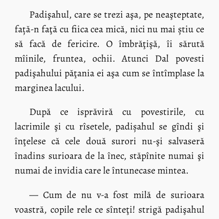
Padişahul, care se trezi aşa, pe neaşteptate,
față-n faţă cu fiica cea mică, nici nu mai știu ce
să facă de fericire. O îmbrăţişă, îi sărută
mîinile, fruntea, ochii. Atunci Dal povesti
padişahului păţania ei aşa cum se întîmplase la
marginea lacului.
După ce isprăviră cu povestirile, cu
lacrimile şi cu rîsetele, padișahul se gîndi şi
înţelese că cele două surori nu-şi salvaseră
înadins surioara de la înec, stăpînite numai şi
numai de invidia care le întunecase mintea.
— Cum de nu v-a fost milă de surioara
voastră, copile rele ce sînteţi! strigă padişahul