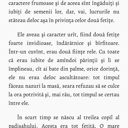
caractere frumoase şi de aceea sînt îngăduiţi și
iubiți de semenii lor, dar, vai, lucrurile nu
stăteau deloc aşa în privinţa celor două fetiţe.
Ele aveau şi caracter urît, fiind două fetiţe
foarte invidioase, îndărătnice şi bîrfitoare.
Într-un cuvînt, erau două fiinţe rele. Cu toate
că erau iubite de amîndoi părinţii şi li se
împlineau, cît ai bate din palme, orice dorinţă,
ele nu erau deloc ascultătoare: tot timpul
făceau nazuri la masă, seara refuzau să se culce
la ora potrivită şi, mai rău, tot timpul se certau
între ele.
În scurt timp se născu al treilea copil al
padişahului. Acesta era tot fetiţă. O mare