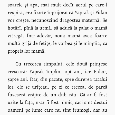
soarele şi apa, mai mult decît aerul pe care-l
respira, era foarte îngrijorat că Yaprak şi Fidan
vor creşte, necunoscînd dragostea maternă. Se
hotărî, pînă la urmă, să aducă la palat o mamă
vitregă. Într-adevăr, noua mamă avea foarte
multă grijă de fetiţe, le vorbea şi le mîngîia, ca
propria lor mamă.
Cu trecerea timpului, cele două prințese
crescură: Yaprak împlini opt ani, iar Fidan,
şapte ani. Dar, din păcate, spre durerea tatălui
lor, ele se urîţeau, pe zi ce trecea, de parcă
fuseseră vrăjite de un duh rău. Că ar fi fost
urîte la faţă, n-ar fi fost nimic, căci sînt destui
oameni pe lume care nu sînt frumoşi, dar au