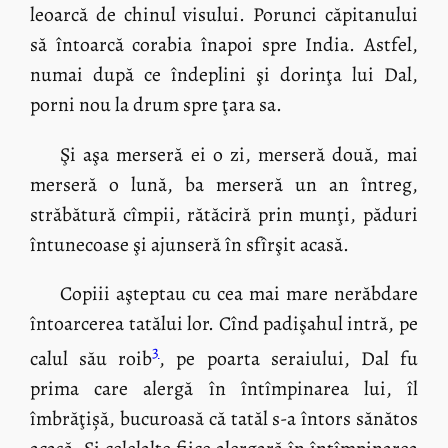
leoarcă de chinul visului. Porunci căpitanului
să întoarcă corabia înapoi spre India. Astfel,
numai după ce îndeplini şi dorinţa lui Dal,
porni nou la drum spre ţara sa.
Şi aşa merseră ei o zi, merseră două, mai
merseră o lună, ba merseră un an întreg,
străbătură cîmpii, rătăciră prin munţi, păduri
întunecoase şi ajunseră în sfîrşit acasă.
Copiii aşteptau cu cea mai mare nerăbdare
întoarcerea tatălui lor. Cînd padişahul intră, pe
3
calul său roib
, pe poarta seraiului, Dal fu
prima care alergă în întîmpinarea lui, îl
îmbrăţișă, bucuroasă că tatăl s-a întors sănătos