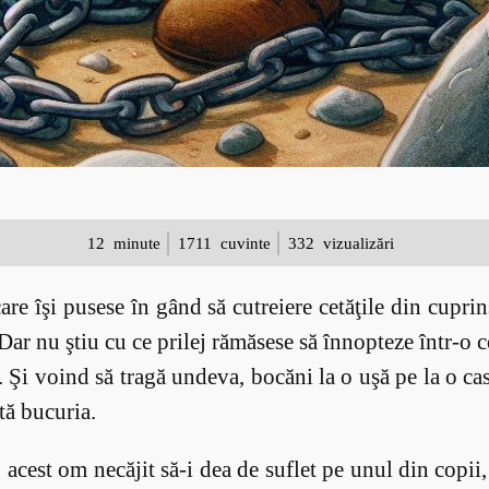
12
minute
1711
cuvinte
332
vizualizări
e îşi pusese în gând să cutreiere cetăţile din cuprinsu
ar nu ştiu cu ce prilej rămăsese să înnopteze într-o cet
 Şi voind să tragă undeva, bocăni la o uşă pe la o c
ată bucuria.
cest om necăjit să-i dea de suflet pe unul din copii, p