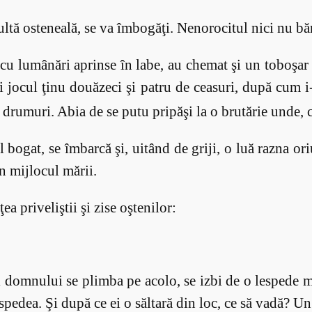
ultă osteneală, se va îmbogăţi. Nenorocitul nici nu bă
cu lumânări aprinse în labe, au chemat şi un toboşar 
Şi jocul ţinu douăzeci şi patru de ceasuri, după cum 
pe drumuri. Abia de se putu pripăşi la o brutărie unde,
l bogat, se îmbarcă şi, uitând de griji, o luă razna o
în mijlocul mării.
 priveliştii şi zise oştenilor:
ul domnului se plimba pe acolo, se izbi de o lespede 
e lespedea. Şi după ce ei o săltară din loc, ce să vadă