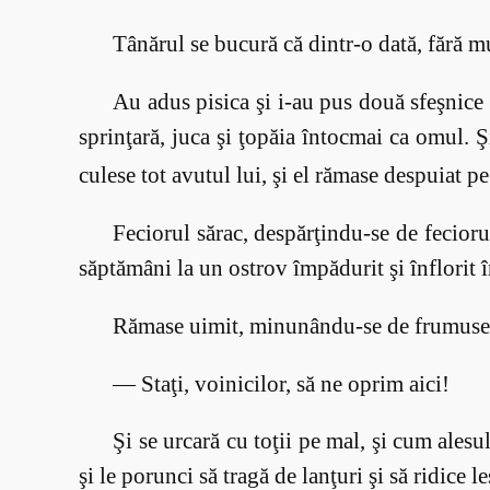
Tânărul se bucură că dintr-o dată, fără m
Au adus pisica şi i-au pus două sfeşnice 
sprinţară, juca şi ţopăia întocmai ca omul. 
culese tot avutul lui, şi el rămase despuiat 
Feciorul sărac, despărţindu-se de fecioru
săptămâni la un ostrov împădurit şi înflorit 
Rămase uimit, minunându-se de frumuseţea
— Staţi, voinicilor, să ne oprim aici!
Şi se urcară cu toţii pe mal, şi cum ales
şi le porunci să tragă de lanţuri şi să ridic