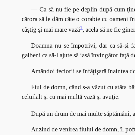
— Ca să nu fie pe deplin după cum ţinem 
cărora să le dăm câte o corabie cu oameni în
1
câştig şi mai mare vază
, acela să ne fie giner
Doamna nu se împotrivi, dar ca să-şi f
galbeni ca să-l ajute să iasă învingător faţă de
Amândoi feciorii se înfăţişară înaintea d
Fiul de domn, când s-a văzut cu atâta băne
celuilalt şi cu mai multă vază şi avuţie.
După un drum de mai multe săptămâni, aju
Auzind de venirea fiului de domn, îl pofti