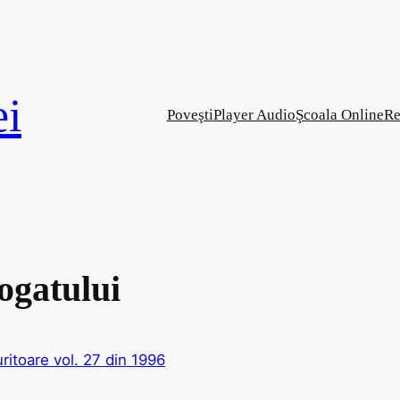
i
Poveşti
Player Audio
Şcoala Online
Re
bogatului
itoare vol. 27 din 1996