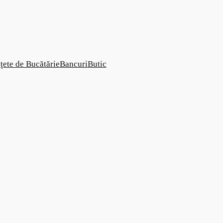
ţete de Bucătărie
Bancuri
Butic