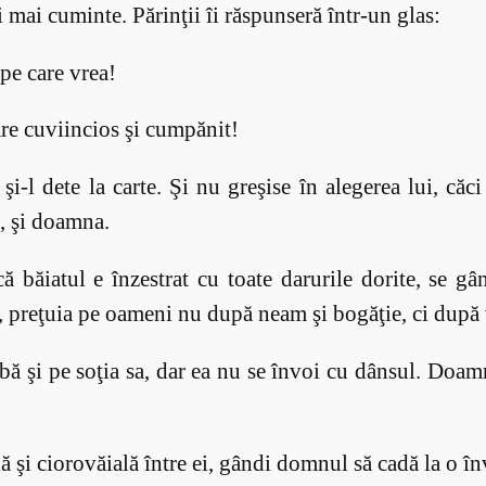
i mai cuminte. Părinţii îi răspunseră într-un glas:
 pe care vrea!
are cuviincios şi cumpănit!
şi-l dete la carte. Şi nu greşise în alegerea lui, căci
l, şi doamna.
ă băiatul e înzestrat cu toate darurile dorite, se g
pt, preţuia pe oameni nu după neam şi bogăţie, ci după
bă şi pe soţia sa, dar ea nu se învoi cu dânsul. Doam
ă şi ciorovăială între ei, gândi domnul să cadă la o în