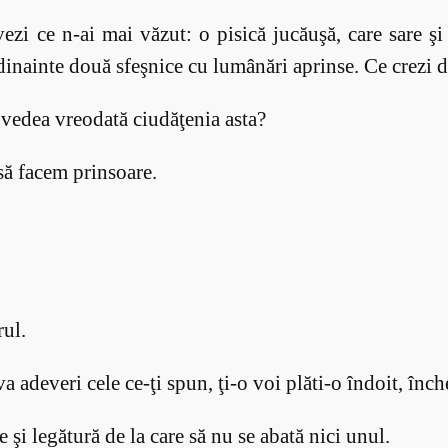
vezi ce n-ai mai văzut: o pisică jucăuşă, care sare ş
 dinainte două sfeşnice cu lumânări aprinse. Ce crezi
vedea vreodată ciudăţenia asta?
ă facem prinsoare.
rul.
a adeveri cele ce-ţi spun, ţi-o voi plăti-o îndoit, înch
e şi legătură de la care să nu se abată nici unul.