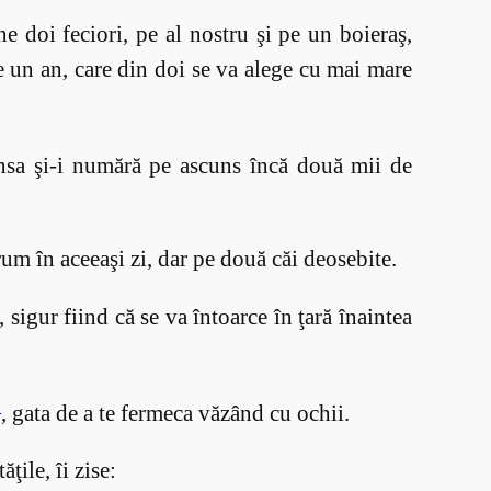
e doi feciori, pe al nostru şi pe un boieraş,
e un an, care din doi se va alege cu mai mare
nsa şi-i numără pe ascuns încă două mii de
um în aceeaşi zi, dar pe două căi deosebite.
 sigur fiind că se va întoarce în ţară înaintea
2
, gata de a te fermeca văzând cu ochii.
ţile, îi zise: