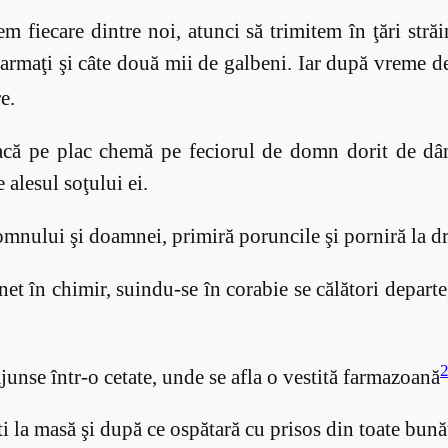
fiecare dintre noi, atunci să trimitem în ţări străin
armaţi şi câte două mii de galbeni. Iar după vreme d
e.
acă pe plac chemă pe feciorul de domn dorit de dâ
 alesul soţului ei.
omnului şi doamnei, primiră poruncile şi porniră la dr
t în chimir, suindu-se în corabie se călători departe,
nse într-o cetate, unde se afla o vestită farmazoană
 la masă şi după ce ospătară cu prisos din toate bunătă