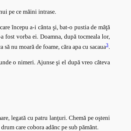
nui pe ce mâini intrase.
care începu a-i cânta şi, bat-o pustia de mâţă
i-a fost vorba ei. Doamna, după tocmeala lor,
3
 ca să nu moară de foame, căra apa cu sacaua
.
riunde o nimeri. Ajunse şi el după vreo câteva
mare, legată cu patru lanţuri. Chemă pe oşteni
? Un drum care cobora adânc pe sub pământ.