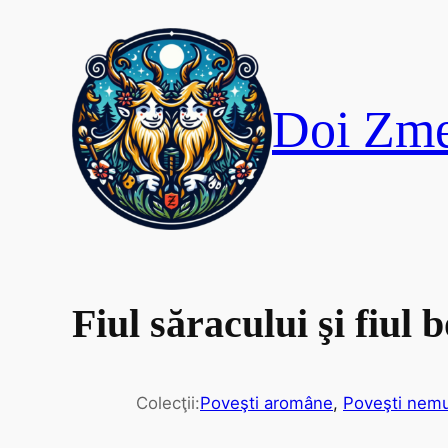
Skip
to
content
Doi Zme
Fiul săracului şi fiul 
Colecţii:
Poveşti aromâne
, 
Poveşti nemur