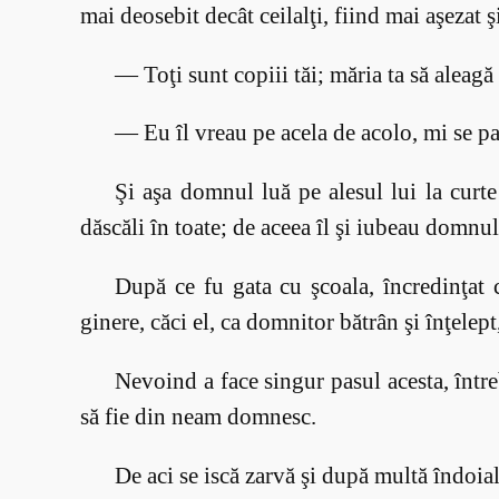
mai deosebit decât ceilalţi, fiind mai aşezat ş
— Toţi sunt copiii tăi; măria ta să aleagă
— Eu îl vreau pe acela de acolo, mi se p
Şi aşa domnul luă pe alesul lui la curte 
dăscăli în toate; de aceea îl şi iubeau domnu
După ce fu gata cu şcoala, încredinţat c
ginere, căci el, ca domnitor bătrân şi înţele
Nevoind a face singur pasul acesta, între
să fie din neam domnesc.
De aci se iscă zarvă şi după multă îndoial