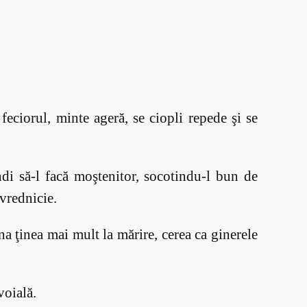
 feciorul, minte ageră, se ciopli repede şi se
ândi să-l facă moştenitor, socotindu-l bun de
 vrednicie.
na ţinea mai mult la mărire, cerea ca ginerele
voială.