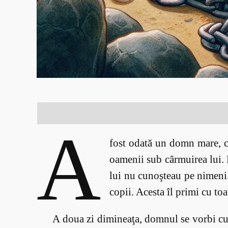
A
fost odată un domn mare, car
oamenii sub cârmuirea lui. D
lui nu cunoşteau pe nimeni.
copii. Acesta îl primi cu to
A doua zi dimineaţa, domnul se vorbi cu a