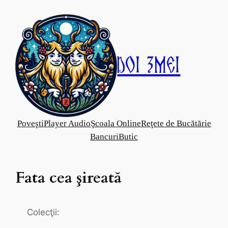
Skip
to
content
Doi Zmei
Poveşti
Player Audio
Şcoala Online
Reţete de Bucătărie
Bancuri
Butic
Fata cea şireată
Colecţii: