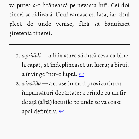
va putea s-o hrănească pe nevasta lui“. Cei doi
tineri se ridicară. Unul rămase cu fata, iar altul
plecă de unde venise, fără să bănuiască
şiretenia tinerei.
a prididi
— a fi în stare să ducă ceva cu bine
la capăt, să îndeplinească un lucru; a birui,
a învinge într-o luptă.
↩︎
a însăila
— a coase în mod provizoriu cu
împunsături depărtate; a prinde cu un fir
de ață (albă) locurile pe unde se va coase
apoi definitiv.
↩︎