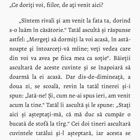
„Ce doriţi voi, fiilor, de aţi venit aici?
„Sîntem rivali şi am venit la fata ta, dorind
s-o luăm în căsătorie.“ Tatăl ascultă și răspunse
astfel: „Mergeţi să dormiți la voi acasă, în astă-
noapte şi întoarceți-vă mîine; veţi vedea care
din voi va avea pe fiica mea ca soție“. Băieţii
ascultară de aceste cuvinte și se înapoiară să
doarmă la ei acasă. Dar dis-de-dimineaţă, a
doua zi, se scoală, revin la tatăl tinerei și-i
spun: „lată-ne! Și, cum ne-ai spus ieri, am venit
acum la tine.“ Tatăl îi ascultă și le spune: „Staţi
aici și așteptați-mă, că mă duc să cumpăr o
bucată de stofă la tîrg.“ Cei doi tineri ascultară
cuvintele tatălui şi-l așteptară, iar acesta se