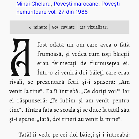
Mihai Chelaru
, 
Poveşti marocane
, 
Poveşti
nemuritoare vol. 27 din 1986
6
minute
803
cuvinte
217
vizualizări
A
fost odată un om care avea o fată
frumoasă, şi vedea cum toți băieții
erau fermecați de frumuseţea ei.
Într-o zi veniră doi băieţi care erau
rivali, se prezentară fetii și-i spuseră: „Am
venit la tine“. Ea îi întrebă: „Ce doriţi voi?“ Iar
ei răspunseră: „Te iubim și am venit pentru
tine“. Tînăra fată se scoală şi se duce la tatăl său
și-i spune: „Iată, doi tineri au venit la mine“.
Tatăl îi vede pe cei doi băieţi şi-i întreabă: