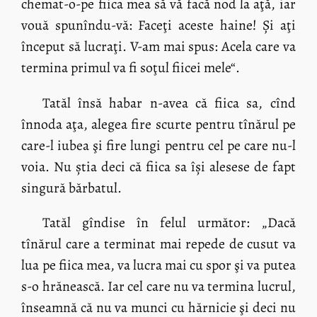
chemat-o-pe fiica mea să vă facă nod la aţă, iar
vouă spunîndu-vă: Faceţi aceste haine! Și aţi
început să lucraţi. V-am mai spus: Acela care va
termina primul va fi soţul fiicei mele“.
Tatăl însă habar n-avea că fiica sa, cînd
înnoda aţa, alegea fire scurte pentru tînărul pe
care-l iubea şi fire lungi pentru cel pe care nu-l
voia. Nu știa deci că fiica sa își alesese de fapt
singură bărbatul.
Tatăl gîndise în felul următor: „Dacă
tînărul care a terminat mai repede de cusut va
lua pe fiica mea, va lucra mai cu spor şi va putea
s-o hrănească. Iar cel care nu va termina lucrul,
înseamnă că nu va munci cu hărnicie şi deci nu