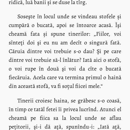
ridică, luă banii și se duse la tîrg.
Soseşte în locul unde se vindeau stofele și
cumpără o bucată, apoi se întoarce acasă. Îşi
cheamă fata și spune tinerilor: „Fiilor, voi
sînteţi doi şi eu nu am decît o singură fată.
Căruia dintre voi trebuie s-o dau? Şi pe care
dintre voi trebuie să-l înlătur? Iată aici o stofă,
o voi rupe în două şi voi da cîte o bucată
fiecăruia. Acela care va termina primul o haină
din această stofă, va fi soțul fiicei mele.“
Tinerii croiesc haina, se grăbesc s-o coasă,
în timp ce tatăl fetei îi privea lucrînd. Atunci el
cheamă pe fiica sa la locul unde se aflau
pețitorii, şi-i dă aţă, spunîndu-i: „Iată aţă,