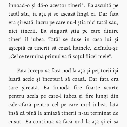
înnoad-o şi dă-o acestor tineri“. Ea ascultă pe
tatăl său, ia aţa și se așează lîngă ei. Dar fata
era șireată, lucru pe care nu-l știa nici tatăl său,
nici tinerii. Ea singură ştia pe care dintre
tineri îl iubea. Tatăl se duse în casa lui și
aşteptă ca tinerii să coasă hainele, zicîndu-și:
„Cel ce termină primul va fi soţul fiicei mele“.
Fata începu să facă nod la aţă și peţitorii își
luară acele şi începură să coasă. Dar fata era
tare şireată. Ea înnoda fire foarte scurte
pentru acela pe care-l iubea și fire lungi din
cale-afară pentru cel pe care nu-l iubea. lată
însă că pînă la amiază tinerii n-au terminat de
cusut. Ea continua să facă nod la aţă şi ei să