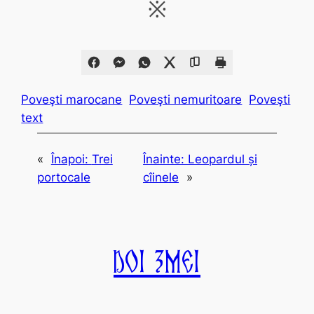
※
Poveşti marocane
Poveşti nemuritoare
Poveşti
text
«
Înapoi:
Trei
Înainte:
Leopardul și
portocale
cîinele
»
Doi Zmei