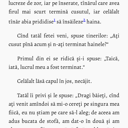
lucreze de zor, iar pe înserate, tînărul care avea
firul mai scurt termină cusutul, iar celălalt
1
2
tînăr abia prididise
să însăileze
haina.
Cînd tatăl fetei veni, spuse tinerilor: „Aţi
cusut pînă acum și n-aţi terminat hainele?“
Primul din ei se ridică și-i spuse: „Taică,
iată, lucrul meu a fost terminat.“
Celălalt lăsă capul în jos, necăjit.
Tatăl îi privi și le spuse: „Dragi băieţi, cînd
aţi venit amîndoi să mi-o cereţi pe singura mea
fiică, eu nu știam pe care să-l aleg; de aceea am
adus bucata de stofă, am dat-o în două și am