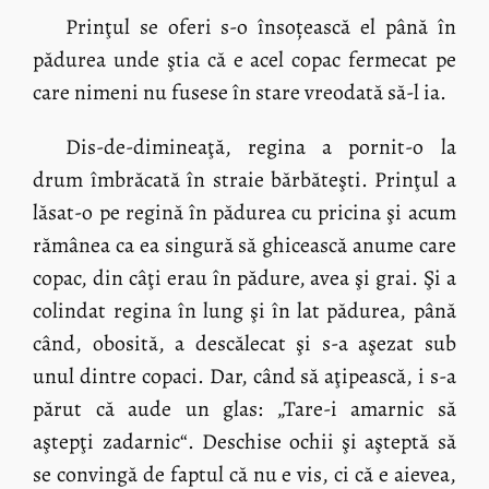
Prinţul se oferi s-o însoțească el până în
pădurea unde ştia că e acel copac fermecat pe
care nimeni nu fusese în stare vreodată să-l ia.
Dis-de-dimineaţă, regina a pornit-o la
drum îmbrăcată în straie bărbăteşti. Prinţul a
lăsat-o pe regină în pădurea cu pricina şi acum
rămânea ca ea singură să ghicească anume care
copac, din câţi erau în pădure, avea şi grai. Şi a
colindat regina în lung şi în lat pădurea, până
când, obosită, a descălecat şi s-a aşezat sub
unul dintre copaci. Dar, când să aţipească, i s-a
părut că aude un glas: „Tare-i amarnic să
aştepţi zadarnic“. Deschise ochii şi aşteptă să
se convingă de faptul că nu e vis, ci că e aievea,