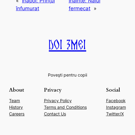
«
Înapoi:
Prinţul
Înainte:
Naiul
înfumurat
fermecat
»
Doi Zmei
Poveşti pentru copii
About
Privacy
Social
Team
Privacy Policy
Facebook
History
Terms and Conditions
Instagram
Careers
Contact Us
Twitter/X