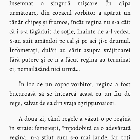
însemnat o singură mişcare. În clipa
următoare, din copacul vorbitor a apărut un
tânăr chipeş şi frumos, încât regina nu s-a căit
că i s-a făgăduit de soţie, înainte de a-l vedea.
S-au suit amândoi pe cal şi pe aci ți-e drumul.
Înfometaţi, dulăii au sărit asupra vrăjitoarei
fără putere şi ce n-a făcut regina au terminat
ei, nemailăsând nici urmă…
În loc de un copac vorbitor, regina a fost
bucuroasă să se întoarcă acasă cu un fiu de
rege, salvat de ea din vraja zgripţuroaicei.
A doua zi, când regele a văzut-o pe regină
în straie: femeiești, împodobită ca o adevărată
regină, n-a ştiut cum s-o mai laude, iar toţi