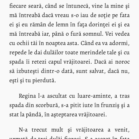
fiecare seară, când se întunecă, vine la mine şi
mă întreabă dacă vreau s-o iau de soţie pe fata
ei şi eu rămân de lemn în faţa dorinţei ei şi ea
mă întreabă iar, până o fură somnul. Vei vedea
cu ochii tăi în noaptea asta. Când ea va adormi,
repede le dai dulăilor toate merindele tale şi cu
spada îi retezi capul vrăjitoarei. Dacă ai noroc
să izbuteşti dintr-o dată, sunt salvat, dacă nu,
eşti şi tu pierdută.
Regina l-a ascultat cu luare-aminte, a tras
spada din scorbură, s-a pitit iute în frunziş şi a
stat la pândă, în aşteptarea vrăjitoarei.
N-a trecut mult şi vrăjitoarea a venit,
urmată de trei dulăi fioroşi. S-a aşezat în faţa