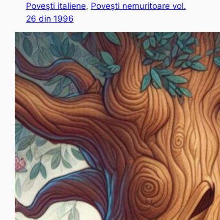
Poveşti italiene
, 
Poveşti nemuritoare vol.
26 din 1996