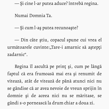
— Şi cine l-ar putea aduce? întrebă regina.
Numai Domnia Ta.
— Şi cum l-aş putea recunoaşte?
— Din câte ştiu, copacul spune cui vrea el
următoarele cuvinte:„Tare-i amarnic să aştepţi
zadarnic“.
Regina îl ascultă pe prinţ şi, cum pe lângă
faptul că era frumoasă mai era şi renumit de
vitează, atât de vitează de până atunci nici nu
se gândise că ar avea nevoie de vreun sprijin în
domnie şi de aceea nici nu se măritase, se
gândi s-o pornească la drum chiar a doua zi.