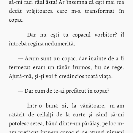
să-mi faci răul ăsta! Ar însemna că eşti mai rea
decât vrăjitoarea care m-a transformat în
copac.
— Dar nu eşti tu copacul vorbitor? îl
întrebă regina nedumerită.
— Acum sunt un copac, dar înainte de a fi
fermecat eram un tânăr frumos, fiu de rege.
Ajută-mă, şi-ţi voi fi credincios toată viaţa.
— Dar cum de te-ai prefăcut în copac?
— Într-o bună zi, la vânătoare, m-am
rătăcit de ceilalţi de la curte şi când să-mi
potolesc setea, bând dintr-un pârâiaş, pe loc m-
am prefăcut într-un copac şi de atunci nimeni