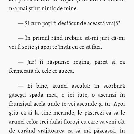
n-a mai ştiut nimic de mine.
— Şi cum poţi fi desfăcut de această vrajă?
— În primul rând trebuie să-mi juri că-mi
vei fi soţie şi apoi te învăţ eu ce să faci.
— Jur! îi răspunse regina, parcă şi ea
fermecată de cele ce auzea.
— Ei bine, atunci ascultă: în scorbură
găseşti spada mea, o iei iute, o ascunzi în
frunzişul acela unde te vei ascunde şi tu. Apoi
ştiu că ai la tine merinde, le păstrezi ca să le
arunci celor trei dulăi fioroşi cu care va veni cât
de curând vrăjitoarea ca să mă păzească. În