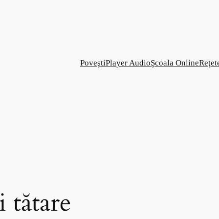
Poveşti
Player Audio
Şcoala Online
Reţet
i tătare