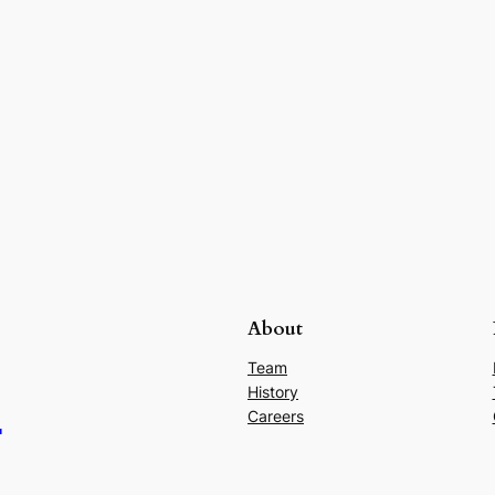
About
Team
i
History
Careers