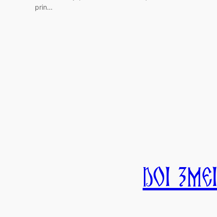
prin…
Doi Zme