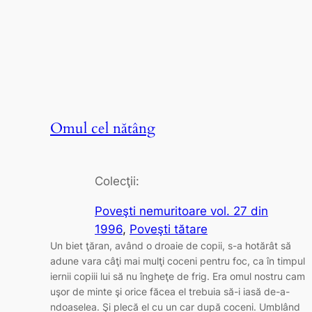
Omul cel nătâng
Colecţii:
Poveşti nemuritoare vol. 27 din
1996
, 
Poveşti tătare
Un biet ţăran, având o droaie de copii, s-a hotărât să
adune vara câţi mai mulţi coceni pentru foc, ca în timpul
iernii copiii lui să nu îngheţe de frig. Era omul nostru cam
uşor de minte şi orice făcea el trebuia să-i iasă de-a-
ndoaselea. Şi plecă el cu un car după coceni. Umblând