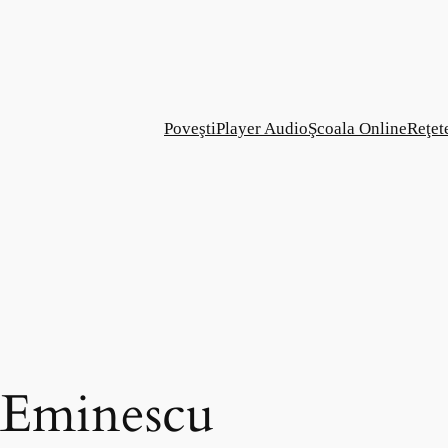
Poveşti
Player Audio
Şcoala Online
Reţet
 Eminescu