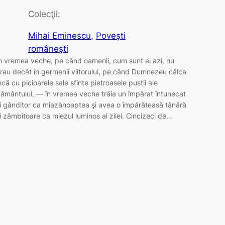
Colecţii:
Mihai Eminescu
, 
Poveşti
româneşti
n vremea veche, pe când oamenii, cum sunt ei azi, nu
rau decât în germenii viitorului, pe când Dumnezeu călca
ncă cu picioarele sale sfinte pietroasele pustii ale
ământului, — în vremea veche trăia un împărat întunecat
i gânditor ca miazănoaptea şi avea o împărăteasă tânără
i zâmbitoare ca miezul luminos al zilei. Cincizeci de…