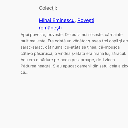
Colecţii:
Mihai Eminescu
, 
Poveşti
româneşti
Apoi poveste, poveste, D-zeu la noi soseşte, că-nainte
mult mai este. Era odată un vânător ş-avea trei copii şi er
sărac-sărac, cât numai cu-atâta se ţinea, că-mpuşca
câte-o păsăruică, o vindea ş-atâta era hrana lui, săracul.
Acu era o pădure pe-acolo pe-aproape, de-i zicea
Pădurea neagră. Ş-au apucat oamenii din satul cela a zic
că…