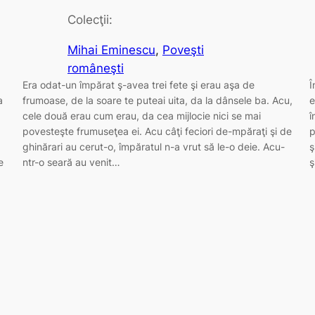
Colecţii:
Mihai Eminescu
, 
Poveşti
româneşti
Era odat-un împărat ş-avea trei fete şi erau aşa de
Î
a
frumoase, de la soare te puteai uita, da la dânsele ba. Acu,
e
cele două erau cum erau, da cea mijlocie nici se mai
î
povesteşte frumuseţea ei. Acu câţi feciori de-mpăraţi şi de
p
ghinărari au cerut-o, împăratul n-a vrut să le-o deie. Acu-
ş
e
ntr-o seară au venit…
ş