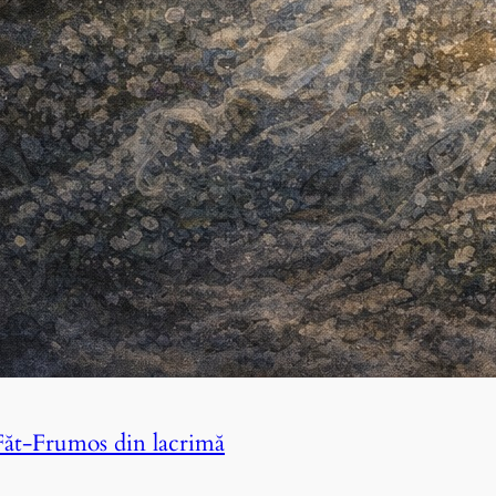
Făt-Frumos din lacrimă