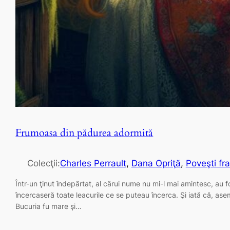
Frumoasa din pădurea adormită
Colecţii:
Charles Perrault
, 
Dana Opriţă
, 
Poveşti fr
Într-un ţinut îndepărtat, al cărui nume nu mi-l mai amintesc, au 
încercaseră toate leacurile ce se puteau încerca. Şi iată că, asem
Bucuria fu mare şi…