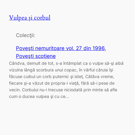
Vulpea şi corbul
Colecţii:
Poveşti nemuritoare vol. 27 din 1996
, 
Poveşti scoţiene
Cândva, demult de tot, s-a întâmplat ca o vulpe să-şi aibă
vizuina lângă scorbura unui copac, în vârful căruia îşi
făcuse cuibul un corb puternic şi isteţ. Câtăva vreme,
fiecare şi-a văzut de propria-i viaţă, fără să-i pese de
vecin. Corbului nu-i trecuse niciodată prin minte să afle
cum o ducea vulpea şi cu ce…