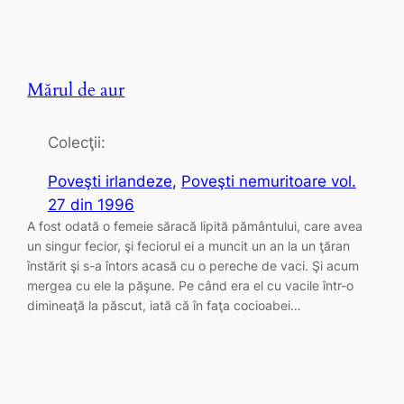
Mărul de aur
Colecţii:
Poveşti irlandeze
, 
Poveşti nemuritoare vol.
27 din 1996
A fost odată o femeie săracă lipită pământului, care avea
un singur fecior, şi feciorul ei a muncit un an la un ţăran
înstărit şi s-a întors acasă cu o pereche de vaci. Şi acum
mergea cu ele la păşune. Pe când era el cu vacile într-o
dimineaţă la păscut, iată că în faţa cocioabei…