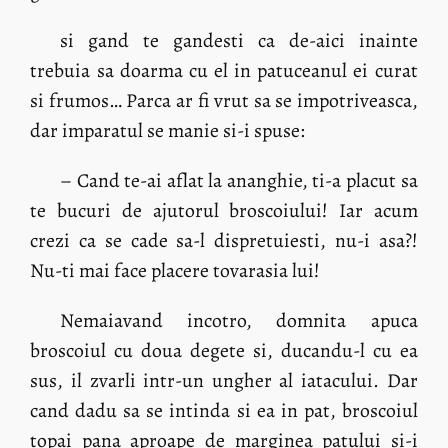
si gand te gandesti ca de-aici inainte
trebuia sa doarma cu el in patuceanul ei curat
si frumos… Parca ar fi vrut sa se impotriveasca,
dar imparatul se manie si-i spuse:
– Cand te-ai aflat la ananghie, ti-a placut sa
te bucuri de ajutorul broscoiului! Iar acum
crezi ca se cade sa-l dispretuiesti, nu-i asa?!
Nu-ti mai face placere tovarasia lui!
Nemaiavand incotro, domnita apuca
broscoiul cu doua degete si, ducandu-l cu ea
sus, il zvarli intr-un ungher al iatacului. Dar
cand dadu sa se intinda si ea in pat, broscoiul
topai pana aproape de marginea patului si-i