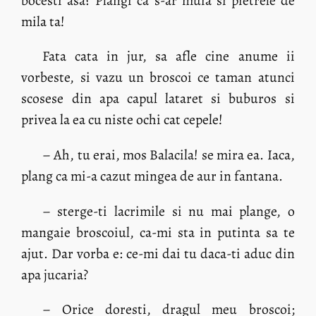
bocesti asa? Plangi ca s-ar muia si pietrele de
mila ta!
Fata cata in jur, sa afle cine anume ii
vorbeste, si vazu un broscoi ce taman atunci
scosese din apa capul lataret si buburos si
privea la ea cu niste ochi cat cepele!
– Ah, tu erai, mos Balacila! se mira ea. Iaca,
plang ca mi-a cazut mingea de aur in fantana.
– sterge-ti lacrimile si nu mai plange, o
mangaie broscoiul, ca-mi sta in putinta sa te
ajut. Dar vorba e: ce-mi dai tu daca-ti aduc din
apa jucaria?
– Orice doresti, dragul meu broscoi;