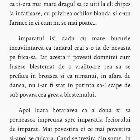
ca ti-era mai mare dragul sa te uiti la el: chipes
la infatisare, cu privirea ochilor blanda si c-un
farmec in ei cum nu se mai poate…
imparatul isi dadu cu mare bucurie
incuviintarea ca tanarul crai s-o ia de nevasta
pe fiica-sa. Iar acesta ii povesti domnitei cum
fusese blestemat de o vrajitoare rea sa se
prefaca in broasca si ca nimanui, in afara de
dansa, nu i-ar fi stat in putinta sa-l scape de
sub povara cea grea a blestemului.
Apoi luara hotararea ca a doua zi sa
porneasca impreuna spre imparatia feciorului
de imparat. Mai povestira ei ce mai povestira
si-apoi se culcara. Cand se trezira din somn, in