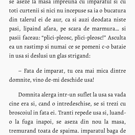
se aseze la masa impreuna cu imparatul si cu
toti curtenii si nici nu incepuse sa ia o bucatura
din talerul ei de aur, ca si auzi deodata niste
pasi, lipaind afara, pe scara de marmura… si
pasii faceau: “plici-pleosc, plici-pleosc!” Asculta
ea un rastimp si numai ce se pomeni c-o bataie
in usa si deslusi un glas strigand:
– Fata de imparat, tu cea mai mica dintre
domnite, vino de-mi deschide usa!
Domnita alerga intr-un suflet la usa sa vada
cine era si, cand o intredeschise, se si trezi cu
broscoiul in fata ei. Tranti repede usa si, luand-
o la fuga inapoi, se aseza din nou la masa,
tremurand toata de spaima. imparatul baga de