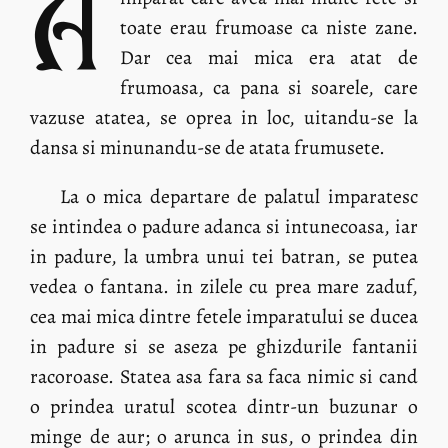
A
toate erau frumoase ca niste zane.
Dar cea mai mica era atat de
frumoasa, ca pana si soarele, care
vazuse atatea, se oprea in loc, uitandu-se la
dansa si minunandu-se de atata frumusete.
La o mica departare de palatul imparatesc
se intindea o padure adanca si intunecoasa, iar
in padure, la umbra unui tei batran, se putea
vedea o fantana. in zilele cu prea mare zaduf,
cea mai mica dintre fetele imparatului se ducea
in padure si se aseza pe ghizdurile fantanii
racoroase. Statea asa fara sa faca nimic si cand
o prindea uratul scotea dintr-un buzunar o
minge de aur; o arunca in sus, o prindea din