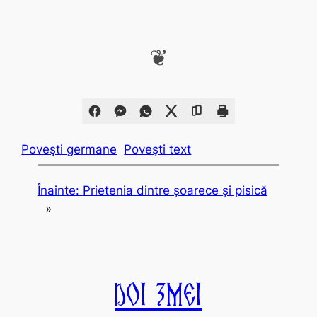
❦
Poveşti germane
Poveşti text
Înainte:
Prietenia dintre șoarece și pisică
»
Doi Zmei