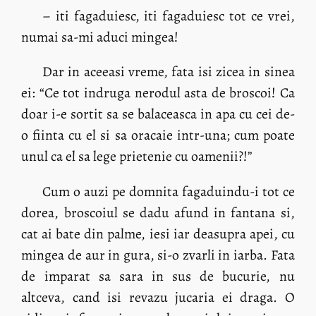
– iti fagaduiesc, iti fagaduiesc tot ce vrei,
numai sa-mi aduci mingea!
Dar in aceeasi vreme, fata isi zicea in sinea
ei: “Ce tot indruga nerodul asta de broscoi! Ca
doar i-e sortit sa se balaceasca in apa cu cei de-
o fiinta cu el si sa oracaie intr-una; cum poate
unul ca el sa lege prietenie cu oamenii?!”
Cum o auzi pe domnita fagaduindu-i tot ce
dorea, broscoiul se dadu afund in fantana si,
cat ai bate din palme, iesi iar deasupra apei, cu
mingea de aur in gura, si-o zvarli in iarba. Fata
de imparat sa sara in sus de bucurie, nu
altceva, cand isi revazu jucaria ei draga. O